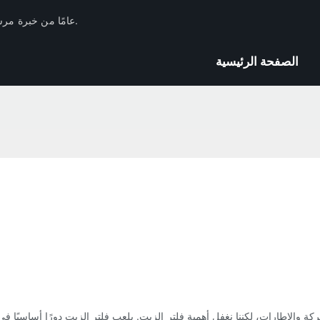
لدى Huachang Filter 17 عامًا من خبرة مرشحات السيارات في الصناعة والاحتياطيات الفنية.
الصفحة الرئيسية
لحركة والإطارات، لكننا نغفل أهمية فلتر الزيت. يلعب فلتر الزيت دورًا أساسيًا