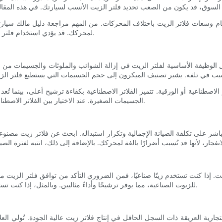
م وسعات فلاتر الزيت باختلاف المحركات. من المهم مراجعة دليل مالك سيارت
لمحركك. قد يؤدي استخدام فلتر زيت غير مناسب إلى عدم كفاءة الترشيح، ما قد يؤدي إلى تلف المحرك.
ل الوظيفة الأساسية لفلتر الزيت في إزالة الشوائب والملوثات والجسيمات من ز
اصطناعية أو الورقية. تتميز الفلاتر الاصطناعية بكفاءة ترشيح أعلى، بينما تُعد 
الجسيمات الصغيرة. عند الاختيار بين الفلاتر الاصطناعية أو الورقية، ضع في اعتبارك المتطلبات الخاصة لسيارتك واستخدامها.
باشر على تكلفة الصيانة الإجمالية وتكرار استبداله. ابحث عن فلاتر زيت مص
. إذا كنت تستخدم زيتًا صناعيًا، فمن الضروري التأكد من توافق فلتر الزيت 
للزيوت الصناعية، مما يوفر ترشيحًا وأداءً مثاليين. وبالمثل، إذا كنت تستخدم زيتًا تقليديًا، فاختر فلتر زيت مناسبًا للاستخدام مع الزيوت التقليدية.
التجارية العريقة ذات السجل الحافل في إنتاج فلاتر زيت عالية الجودة. تُولي العل