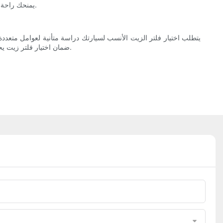
يمنحك راحة البال عند اختيارك. كما أن قراءة آراء وتقييمات العملاء تُقدم لك معلومات قيّمة حول تجارب مالكي المركبات الآخرين، مما يُساعدك على اتخاذ قرار واعٍ.
يتطلب اختيار فلتر الزيت الأنسب لسيارتك دراسة متأنية لعوامل متعددة،
ضمان اختيار فلتر زيت يحمي محركك ويعزز أدائه بفعالية. تذكر مراجعة دليل سيارتك للحصول على توصيات محددة، وإذا لزم الأمر، استشر خبراء السيارات لاتخاذ قرار مدروس.