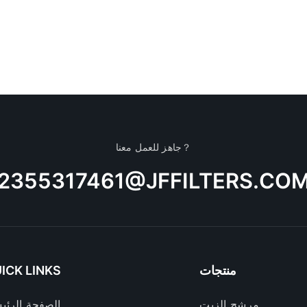
جاهز للعمل معنا？
2355317461@JFFILTERS.CO
منتجات
ICK LINKS
مرشح الزيت
الصفحة الرئي