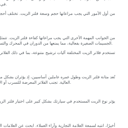
في السوق، قد يكون من الصعب تحديد فلتر الزيت الأنسب لسيارتك. في هذه المقالة، سنناقش العوامل الرئيسية التي يجب مراعاتها عند اختيار فلتر الزيت.
من أول الأمور التي يجب مراعاتها حجم وسعة فلتر الزيت. تختلف أحجا
من الجوانب المهمة الأخرى التي يجب مراعاتها كفاءة فلتر الزيت. تتمث
الجسيمات الصغيرة بفعالية، مما يمنعها من الدوران في المحرك والتسبب في تلفه. يشير تصنيف الميكرون إلى حجم الجسيمات التي يستطيع فلتر الزيت التقاطها. كلما انخفض تصنيف الميكرون، كانت كفاءة الترشيح أفضل.
تستخدم فلاتر الزيت المختلفة آليات ترشيح متنوعة، بما في ذلك الفلاتر ال
تُعد متانة فلتر الزيت وطول عمره عاملين أساسيين، إذ يؤثران بشكل م
العالية. تجنب الفلاتر المعرضة للتسرب أو الانفجار، لأنها قد تُسبب أضرارًا بالغة لمحركك. بالإضافة إلى ذلك، انتبه لفترة الصيانة الموصى بها لسيارتك واختر فلتر زيت يدوم حتى موعد الصيانة التالي.
يؤثر نوع الزيت المستخدم في سيارتك بشكل كبير على اختيار فلتر الزيت
أخيرًا، انتبه لسمعة العلامة التجارية وآراء العملاء. ابحث عن العلامات 