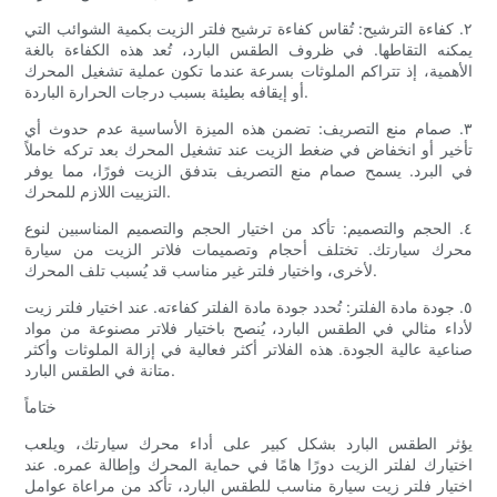
٢. كفاءة الترشيح: تُقاس كفاءة ترشيح فلتر الزيت بكمية الشوائب التي
يمكنه التقاطها. في ظروف الطقس البارد، تُعد هذه الكفاءة بالغة
الأهمية، إذ تتراكم الملوثات بسرعة عندما تكون عملية تشغيل المحرك
أو إيقافه بطيئة بسبب درجات الحرارة الباردة.
٣. صمام منع التصريف: تضمن هذه الميزة الأساسية عدم حدوث أي
تأخير أو انخفاض في ضغط الزيت عند تشغيل المحرك بعد تركه خاملاً
في البرد. يسمح صمام منع التصريف بتدفق الزيت فورًا، مما يوفر
التزييت اللازم للمحرك.
٤. الحجم والتصميم: تأكد من اختيار الحجم والتصميم المناسبين لنوع
محرك سيارتك. تختلف أحجام وتصميمات فلاتر الزيت من سيارة
لأخرى، واختيار فلتر غير مناسب قد يُسبب تلف المحرك.
٥. جودة مادة الفلتر: تُحدد جودة مادة الفلتر كفاءته. عند اختيار فلتر زيت
لأداء مثالي في الطقس البارد، يُنصح باختيار فلاتر مصنوعة من مواد
صناعية عالية الجودة. هذه الفلاتر أكثر فعالية في إزالة الملوثات وأكثر
متانة في الطقس البارد.
ختاماً
يؤثر الطقس البارد بشكل كبير على أداء محرك سيارتك، ويلعب
اختيارك لفلتر الزيت دورًا هامًا في حماية المحرك وإطالة عمره. عند
اختيار فلتر زيت سيارة مناسب للطقس البارد، تأكد من مراعاة عوامل