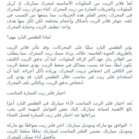
تُعدّ فلاتر الزيت من المكونات الأساسية لمحرك سيارتك، إذ تُزيل
الملوثات والجزيئات الضارة من زيت المحرك. أثناء دوران زيت المحرك
في المحرك، يحجز الفلتر هذه الجزيئات، مما يمنعها من التسبب في
تلفه. تتوفر فلاتر الزيت بأشكال وأحجام مختلفة، لكن لكل منها هدف
واحد: تنظيف الزيت وحماية المحرك.
لماذا الطقس البارد مهم؟
يؤثر الطقس البارد سلبًا على المحركات، وقد تتأثر فلاتر الزيت
بالظروف الجوية القاسية. خلاله، يزداد سمك زيت المحرك، مما يتطلب
من الفلاتر بذل جهد أكبر لإزالة الملوثات. كما أن تدفق الزيت الكثيف
يكون أبطأ، مما قد يسبب مشاكل في ضغط الزيت. يؤدي ضغط الزيت
غير الكافي إلى انخفاض تزييت المحرك، وزيادة تآكل أجزائه. كما أن
استخدام فلتر زيت غير مناسب خلال الطقس البارد قد يؤدي إلى
انخفاض تدفق الزيت، وبالتالي تلف المحرك.
اختيار فلتر زيت السيارة المناسب
يُعد اختيار فلتر الزيت المناسب لأداء سيارتك في الطقس البارد أمرًا
بالغ الأهمية لصيانة سيارتك. إليك بعض العوامل المهمة التي يجب
مراعاتها عند اختيار فلتر زيت السيارة لفصل الشتاء.
١. التوافق مع ماركة وموديل سيارتك: اختر فلتر زيت متوافقًا مع ماركة
وموديل سيارتك. يضمن الفلتر المناسب لسيارتك تدفقًا سلسًا للزيت
وأفضل أداء ممكن للمحرك.