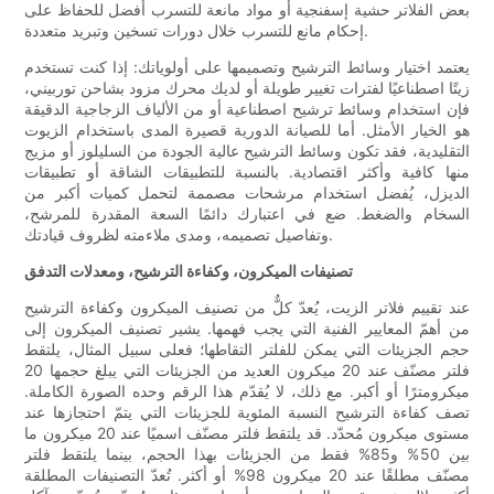
بعض الفلاتر حشية إسفنجية أو مواد مانعة للتسرب أفضل للحفاظ على
إحكام مانع للتسرب خلال دورات تسخين وتبريد متعددة.
يعتمد اختيار وسائط الترشيح وتصميمها على أولوياتك: إذا كنت تستخدم
زيتًا اصطناعيًا لفترات تغيير طويلة أو لديك محرك مزود بشاحن توربيني،
فإن استخدام وسائط ترشيح اصطناعية أو من الألياف الزجاجية الدقيقة
هو الخيار الأمثل. أما للصيانة الدورية قصيرة المدى باستخدام الزيوت
التقليدية، فقد تكون وسائط الترشيح عالية الجودة من السليلوز أو مزيج
منها كافية وأكثر اقتصادية. بالنسبة للتطبيقات الشاقة أو تطبيقات
الديزل، يُفضل استخدام مرشحات مصممة لتحمل كميات أكبر من
السخام والضغط. ضع في اعتبارك دائمًا السعة المقدرة للمرشح،
وتفاصيل تصميمه، ومدى ملاءمته لظروف قيادتك.
تصنيفات الميكرون، وكفاءة الترشيح، ومعدلات التدفق
عند تقييم فلاتر الزيت، يُعدّ كلٌّ من تصنيف الميكرون وكفاءة الترشيح
من أهمّ المعايير الفنية التي يجب فهمها. يشير تصنيف الميكرون إلى
حجم الجزيئات التي يمكن للفلتر التقاطها؛ فعلى سبيل المثال، يلتقط
فلتر مصنّف عند 20 ميكرون العديد من الجزيئات التي يبلغ حجمها 20
ميكرومترًا أو أكبر. مع ذلك، لا يُقدّم هذا الرقم وحده الصورة الكاملة.
تصف كفاءة الترشيح النسبة المئوية للجزيئات التي يتمّ احتجازها عند
مستوى ميكرون مُحدّد. قد يلتقط فلتر مصنّف اسميًا عند 20 ميكرون ما
بين 50% و85% فقط من الجزيئات بهذا الحجم، بينما يلتقط فلتر
مصنّف مطلقًا عند 20 ميكرون 98% أو أكثر. تُعدّ التصنيفات المطلقة