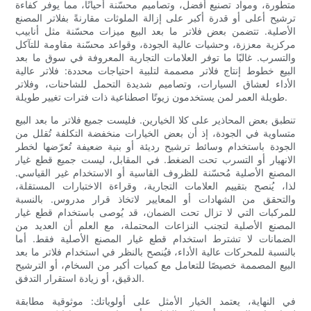
متطورة، ومواد تصنيع أفضل، وتصاميم محسّنة أحيانًا، مما يوفر كفاءة
ترشيح أعلى أو قدرة أكبر على إزالة الملوثات مقارنةً بفلاتر المصنع
الأصلية. تتضمن بعض فلاتر ما بعد البيع ميزات محسّنة مثل أنابيب
مركزية معززة، وحشيات عالية الجودة، وقواعد محسّنة مقاومة للتآكل
والتسرب. غالبًا ما توفر العلامات التجارية المعروفة في سوق ما بعد
البيع خطوط إنتاج فلاتر مصممة لتلبية احتياجات محددة: فلاتر عالية
الأداء لعشاق السيارات، وتصاميم شديدة التحمل للشاحنات، وفلاتر
طويلة العمر لمن يستخدمون زيوتًا اصطناعية ذات فترات تغيير طويلة.
تنطبق بعض المحاذير على كلا الخيارين. فليست جميع فلاتر ما بعد البيع
متساوية في الجودة، إذ أن بعض الخيارات منخفضة التكلفة تُقلل من
الجودة باستخدام وسائط ترشيح رديئة أو بنية ضعيفة تُعرّضها لخطر
الانهيار أو التسرب تحت الضغط. في المقابل، ليست جميع قطع غيار
المصنع الأصلية مُحسّنة للظروف القاسية أو الاستخدام غير القياسي.
لذا، يُنصح بتقييم العلامات التجارية، وقراءة الاختبارات المستقلة،
والتحقق من الشهادات أو المعايير لاتخاذ قرار مدروس. بالنسبة
للمركبات التي لا تزال تحت الضمان، قد يُوصى باستخدام قطع غيار
المصنع الأصلية لتجنب النزاعات المحتملة، مع العلم أن العديد من
الضمانات لا تشترط استخدام قطع غيار المصنع الأصلية فقط. أما
بالنسبة للمحركات عالية الأداء، فيُنصح بالنظر في استخدام فلاتر ما بعد
البيع المصممة خصيصًا للتعامل مع كميات أكبر من السخام، أو الترشيح
الدقيق، أو زيادة استقرار التدفق.
في النهاية، يعتمد الخيار الأمثل على أولوياتك: موثوقية مطابقة