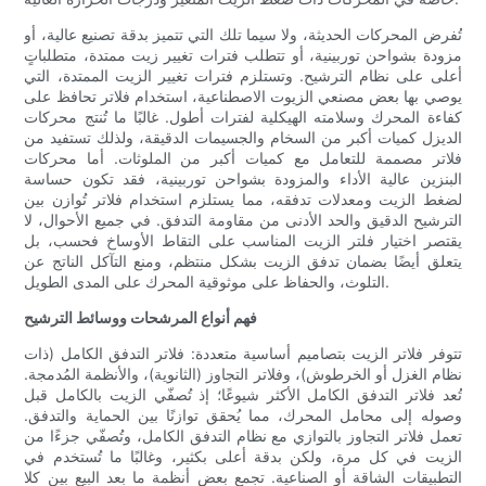
تُفرض المحركات الحديثة، ولا سيما تلك التي تتميز بدقة تصنيع عالية، أو
مزودة بشواحن توربينية، أو تتطلب فترات تغيير زيت ممتدة، متطلباتٍ
أعلى على نظام الترشيح. وتستلزم فترات تغيير الزيت الممتدة، التي
يوصي بها بعض مصنعي الزيوت الاصطناعية، استخدام فلاتر تحافظ على
كفاءة المحرك وسلامته الهيكلية لفترات أطول. غالبًا ما تُنتج محركات
الديزل كميات أكبر من السخام والجسيمات الدقيقة، ولذلك تستفيد من
فلاتر مصممة للتعامل مع كميات أكبر من الملوثات. أما محركات
البنزين عالية الأداء والمزودة بشواحن توربينية، فقد تكون حساسة
لضغط الزيت ومعدلات تدفقه، مما يستلزم استخدام فلاتر تُوازن بين
الترشيح الدقيق والحد الأدنى من مقاومة التدفق. في جميع الأحوال، لا
يقتصر اختيار فلتر الزيت المناسب على التقاط الأوساخ فحسب، بل
يتعلق أيضًا بضمان تدفق الزيت بشكل منتظم، ومنع التآكل الناتج عن
التلوث، والحفاظ على موثوقية المحرك على المدى الطويل.
فهم أنواع المرشحات ووسائط الترشيح
تتوفر فلاتر الزيت بتصاميم أساسية متعددة: فلاتر التدفق الكامل (ذات
نظام الغزل أو الخرطوش)، وفلاتر التجاوز (الثانوية)، والأنظمة المُدمجة.
تُعد فلاتر التدفق الكامل الأكثر شيوعًا؛ إذ تُصفّي الزيت بالكامل قبل
وصوله إلى محامل المحرك، مما يُحقق توازنًا بين الحماية والتدفق.
تعمل فلاتر التجاوز بالتوازي مع نظام التدفق الكامل، وتُصفّي جزءًا من
الزيت في كل مرة، ولكن بدقة أعلى بكثير، وغالبًا ما تُستخدم في
التطبيقات الشاقة أو الصناعية. تجمع بعض أنظمة ما بعد البيع بين كلا