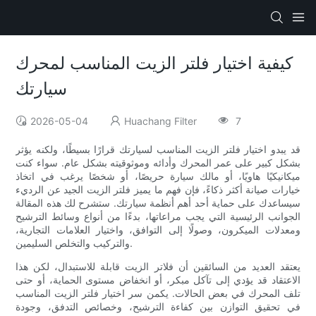
كيفية اختيار فلتر الزيت المناسب لمحرك
سيارتك
2026-05-04
Huachang Filter
7
قد يبدو اختيار فلتر الزيت المناسب لسيارتك قرارًا بسيطًا، ولكنه يؤثر
بشكل كبير على عمر المحرك وأدائه وموثوقيته بشكل عام. سواء كنت
ميكانيكيًا هاويًا، أو مالك سيارة حريصًا، أو شخصًا يرغب في اتخاذ
خيارات صيانة أكثر ذكاءً، فإن فهم ما يميز فلتر الزيت الجيد عن الرديء
سيساعدك على حماية أحد أهم أنظمة سيارتك. ستشرح لك هذه المقالة
الجوانب الرئيسية التي يجب مراعاتها، بدءًا من أنواع وسائط الترشيح
ومعدلات الميكرون، وصولًا إلى التوافق، واختيار العلامات التجارية،
والتركيب والتخلص السليمين.
يعتقد العديد من السائقين أن فلاتر الزيت قابلة للاستبدال، لكن هذا
الاعتقاد قد يؤدي إلى تآكل مبكر، أو انخفاض مستوى الحماية، أو حتى
تلف المحرك في بعض الحالات. يكمن سر اختيار فلتر الزيت المناسب
في تحقيق التوازن بين كفاءة الترشيح، وخصائص التدفق، وجودة