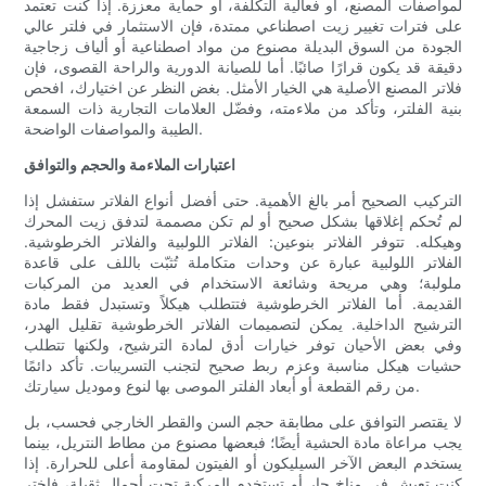
لمواصفات المصنع، أو فعالية التكلفة، أو حماية معززة. إذا كنت تعتمد
على فترات تغيير زيت اصطناعي ممتدة، فإن الاستثمار في فلتر عالي
الجودة من السوق البديلة مصنوع من مواد اصطناعية أو ألياف زجاجية
دقيقة قد يكون قرارًا صائبًا. أما للصيانة الدورية والراحة القصوى، فإن
فلاتر المصنع الأصلية هي الخيار الأمثل. بغض النظر عن اختيارك، افحص
بنية الفلتر، وتأكد من ملاءمته، وفضّل العلامات التجارية ذات السمعة
الطيبة والمواصفات الواضحة.
اعتبارات الملاءمة والحجم والتوافق
التركيب الصحيح أمر بالغ الأهمية. حتى أفضل أنواع الفلاتر ستفشل إذا
لم تُحكم إغلاقها بشكل صحيح أو لم تكن مصممة لتدفق زيت المحرك
وهيكله. تتوفر الفلاتر بنوعين: الفلاتر اللولبية والفلاتر الخرطوشية.
الفلاتر اللولبية عبارة عن وحدات متكاملة تُثبّت باللف على قاعدة
ملولبة؛ وهي مريحة وشائعة الاستخدام في العديد من المركبات
القديمة. أما الفلاتر الخرطوشية فتتطلب هيكلاً وتستبدل فقط مادة
الترشيح الداخلية. يمكن لتصميمات الفلاتر الخرطوشية تقليل الهدر،
وفي بعض الأحيان توفر خيارات أدق لمادة الترشيح، ولكنها تتطلب
حشيات هيكل مناسبة وعزم ربط صحيح لتجنب التسريبات. تأكد دائمًا
من رقم القطعة أو أبعاد الفلتر الموصى بها لنوع وموديل سيارتك.
لا يقتصر التوافق على مطابقة حجم السن والقطر الخارجي فحسب، بل
يجب مراعاة مادة الحشية أيضًا؛ فبعضها مصنوع من مطاط النتريل، بينما
يستخدم البعض الآخر السيليكون أو الفيتون لمقاومة أعلى للحرارة. إذا
كنت تعيش في مناخ حار أو تستخدم المركبة تحت أحمال ثقيلة، فاختر