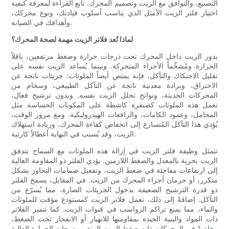
التصنيع، والتوافق مع الزيت وتصميم المحرك. تابع القراءة لمعرفة كيفية
اختيار فلتر الزيت الأمثل الذي يناسب أسلوب قيادتك، ونوع محركك،
وأهدافك في الصيانة.
لماذا تُعد فلاتر الزيت مهمة لصحة المحرك؟
يدور الزيت داخل المحرك تحت درجات حرارة وضغط مرتفعين، ناقلاً
الحرارة ومُشحِّماً الأجزاء المتحركة. وبينما يُساعد الزيت نفسه على
تقليل الاحتكاك والتآكل، فإنه يمتص أيضاً الملوثات: جزيئات ناتجة عن
الاحتراق، وبرادة معدنية ناتجة عن التآكل الطبيعي، وسخام من
المحركات الحديثة، ونواتج تحلل الزيت نفسه. وبدون ترشيح فعال،
تعمل هذه الملوثات كصنفرة كاشطة على المكونات الحساسة مثل
المحامل، وعمود الكامات، والرافعات الهيدروليكية. ومع مرور الوقت،
يُؤدي هذا التآكل المُتسارع إلى انخفاض كفاءة المحرك، وزيادة استهلاك
الزيت، وقد يُسبب في النهاية أعطالاً كارثية.
تتمثل وظيفة فلتر الزيت في إزالة هذه الملوثات مع السماح بتدفق
الزيت بحرية بالمعدل والضغط اللازمين. يؤدي الفلتر ذو المقاومة العالية
إلى ارتفاعات مفاجئة في ضغط الزيت، وتفعيل صمامات التجاوز بشكل
متكرر، أو حرمان أجزاء المحرك من الزيت. في المقابل، يسمح الفلتر
ذو قدرة الترشيح الضعيفة بدخول الجزيئات الضارة، مما يُسرّع من
التآكل. إضافةً إلى ذلك، تعمل فلاتر الزيت كمستودع مؤقت للملوثات
والماء، مما يمنع تراكم الرواسب في قنوات الزيت. كما تتميز الفلاتر
ذات المواد والبنية الجيدة بمقاومتها للانهيار أو الانفجار تحت الضغط،
خاصةً في المحركات ذات ضغط الزيت المتغير ودرجات الحرارة العالية.