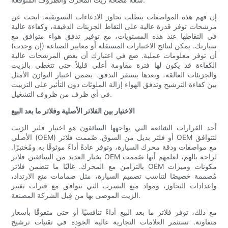
إن فهم هذه المواصفات يتطلب تجاوز الادعاءات التسويقية. ابحث عن
مرشحات توفر قدرة عالية على التقاط الجزيئات الدقيقة، وكفاءة عالية
في التقاطها عند هذه المستويات، مع توفير تدفق هواء متوافق مع
سيارتك. يمكن لنتائج الاختبارات المستقلة أو معايير الصناعة (إن وجدت)
أن توفر معلومات عملية. ضع في اعتبارك أن بعض المرشحات عالية
الكفاءة قد يكون لها فترة مقاومة أعلى قليلاً حتى تتغطى بالزيت
والجزيئات العالقة، وبعدها يستقر التدفق. يضمن اختيار التوازن الأمثل
بين كفاءة الترشيح وتدفق الهواء إزالة الملوثات دون التأثير على التزييت
في أي ظرف من ظروف التشغيل.
الاختيار بين الفلاتر الأصلية وفلاتر ما بعد البيع
أحد القرارات الشائعة التي يواجهها السائقون هو اختيار فلتر الزيت
الأصلي (OEM) أو فلتر بديل من السوق. صُممت فلاتر OEM لتتوافق
مع مواصفات ودقة محرك السيارة، وتوفر عادةً أداءً موثوقًا به ومُختبرًا.
يختار العديد من السائقين فلاتر OEM لراحة بالهم، لعلمهم أنها صُممت
بالتزامن مع المحرك. غالبًا ما تتضمن فلاتر OEM مكونات وميزات
مُصممة خصيصًا لتناسب تصميم السيارة، مثل صمامات منع الارتداد،
وإعدادات التجاوز، ومواد منع التسرب التي تتوافق مع فترات تغيير
الزيت الموصى بها من قِبل الشركة المصنعة.
مع ذلك، توفر فلاتر ما بعد البيع أداءً تنافسيًا أو حتى متفوقًا بأسعار
متفاوتة. تستثمر العلامات التجارية عالية الجودة في تقنيات ترشيح