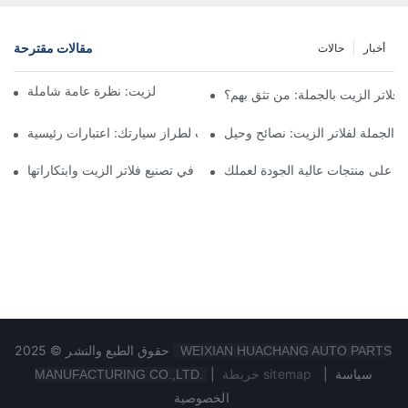
مقالات مقترحة
أخبار
حالات
أفضل شركات تصنيع فلاتر الزيت: نظرة عامة شاملة
لاتر الزيت بالجملة: من تثق بهم؟
 الجملة لفلاتر الزيت: نصائح وحيل
اختيار فلتر الزيت المناسب لطراز سيارتك: اعتبارات رئيسية
ثور على منتجات عالية الجودة لعملك
تسليط الضوء على الشركات الرائدة في تصنيع فلاتر الزيت وابتكاراتها
حقوق الطبع والنشر © 2025
WEIXIAN HUACHANG AUTO PARTS
سياسة
|
خريطة sitemap
|
MANUFACTURING CO.,LTD.
الخصوصية