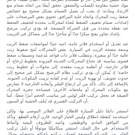
مواد حشية مقاومة للتصلب والتشقق. تحقق أيضًا من اتجاه صمام منع
الارتداد ومادته؛ إذ يجب أن يعمل الصمام بشكل صحيح مع خصائص
ضغط زيت المحرك واتجاه علبة المرافق. تحتوي بعض المرشحات على
إعدادات صمام تخفيف الضغط مُعدّة لمحركات محددة لتخفيف الضغط
عند نقطة محددة من قِبل الشركة المصنعة. قد يؤدي تركيب مرشح
بإعداد تجاوز يفتح مبكرًا جدًا أو متأخرًا جدًا إلى مشاكل في التزييت.
عند تعديل أو استخدام فلاتر عامة، انتبه جيدًا لمواصفات ضغط الزيت
وسعة مضخة الزيت في السيارة. بعض المحركات تُنتج ضغوط زيت
عالية جدًا أو متغيرة، وتتطلب فلاتر ذات قواعد مُدعمة وتصنيفات ضغط
قصوى مناسبة. قد تحتاج المحركات الحديثة المزودة بخطوط إرجاع، أو
فلاتر خارجية، أو أنظمة تزييت معقدة، إلى محولات أو خطوط زيت
خاصة؛ إذ يُمكن أن يؤدي تركيب نظام الترشيح بشكل غير صحيح إلى
حدوث تجويف، أو تهوية الزيت، أو عدم كفاية تزييت المكونات الحيوية.
بالإضافة إلى ذلك، تأكد من أن ارتفاع الفلتر وأبعاده الخارجية لا تتعارض
مع مكونات المحرك أو ملحقاته الأخرى؛ فمساحة حجرة المحرك
الضيقة قد تجعل تركيب فلتر لولبي غير مناسب الحجم أمرًا صعبًا، كما
أن التركيب القسري قد يُتلف الحشية أو السنون.
استشر دائمًا دليل السيارة للاطلاع على الفلاتر الموصى بها، ولكن
استخدمه كنقطة انطلاق وليس الخيار الوحيد. قارن أرقام القطع، وتأكد
من التوافق المادي والوظيفي، وانتبه للظروف البيئية وأنماط
الاستخدام. في حال الشك، استشر ميكانيكيًا موثوقًا أو دليل تركيب
الفلتر من الشركة المصنعة لضمان تركيبه بإحكام وتشغيله بشكل