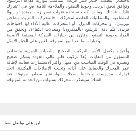
باختصار، يتطلب اختيار فلتر الزيت المناسب موازنة كفاءة الترشيح،
وتوافق تدفق الزيت، وجودة التصنيع، والملاءمة التامة. ضع في اعتبارك
عادات قيادتك، وما إذا كنت تستخدم فترات تغيير زيت ممتدة أو زيوتًا
اصطناعية، والمتطلبات الخاصة لمحركك - فالمحركات المزودة بشاحن
توربيني، أو محركات الديزل، أو المحركات عالية الأداء لها احتياجات
فريدة. قيّم دقة الترشيح (بالميكرون) ومعدلات الكفاءة، وتحقق من
المواد وجودة التصنيع، وقارن بين خيارات الشركة المصنعة الأصلية
وخيارات ما بعد البيع الموثوقة للعثور على الخيار الأمثل.
وأخيرًا، يكتمل الأمر بالتركيب الصحيح والصيانة الدورية والتخلص
المسؤول من النفايات. يُعدّ تركيب فلتر عالي الجودة بشكل صحيح
وتغييره في الوقت المناسب من أسهل وأكثر الاستثمارات فعالية لإطالة
عمر المحرك والحفاظ على أدائه وتجنب الإصلاحات المكلفة. اتخذ
قرارات مدروسة، واحتفظ بسجلات، واستشر مصادر موثوقة عند
الشك؛ سيشكرك محركك بسنوات من الخدمة الموثوقة.
ابق على تواصل معنا