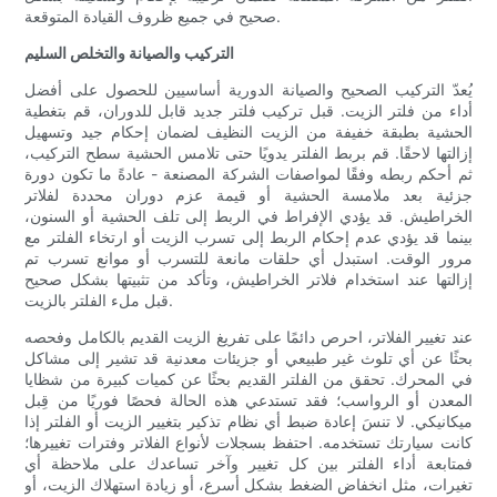
صحيح في جميع ظروف القيادة المتوقعة.
التركيب والصيانة والتخلص السليم
يُعدّ التركيب الصحيح والصيانة الدورية أساسيين للحصول على أفضل
أداء من فلتر الزيت. قبل تركيب فلتر جديد قابل للدوران، قم بتغطية
الحشية بطبقة خفيفة من الزيت النظيف لضمان إحكام جيد وتسهيل
إزالتها لاحقًا. قم بربط الفلتر يدويًا حتى تلامس الحشية سطح التركيب،
ثم أحكم ربطه وفقًا لمواصفات الشركة المصنعة - عادةً ما تكون دورة
جزئية بعد ملامسة الحشية أو قيمة عزم دوران محددة لفلاتر
الخراطيش. قد يؤدي الإفراط في الربط إلى تلف الحشية أو السنون،
بينما قد يؤدي عدم إحكام الربط إلى تسرب الزيت أو ارتخاء الفلتر مع
مرور الوقت. استبدل أي حلقات مانعة للتسرب أو موانع تسرب تم
إزالتها عند استخدام فلاتر الخراطيش، وتأكد من تثبيتها بشكل صحيح
قبل ملء الفلتر بالزيت.
عند تغيير الفلاتر، احرص دائمًا على تفريغ الزيت القديم بالكامل وفحصه
بحثًا عن أي تلوث غير طبيعي أو جزيئات معدنية قد تشير إلى مشاكل
في المحرك. تحقق من الفلتر القديم بحثًا عن كميات كبيرة من شظايا
المعدن أو الرواسب؛ فقد تستدعي هذه الحالة فحصًا فوريًا من قِبل
ميكانيكي. لا تنسَ إعادة ضبط أي نظام تذكير بتغيير الزيت أو الفلتر إذا
كانت سيارتك تستخدمه. احتفظ بسجلات لأنواع الفلاتر وفترات تغييرها؛
فمتابعة أداء الفلتر بين كل تغيير وآخر تساعدك على ملاحظة أي
تغيرات، مثل انخفاض الضغط بشكل أسرع، أو زيادة استهلاك الزيت، أو