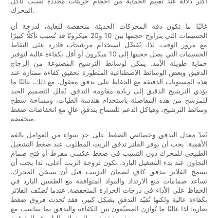
أكثر دلالة عند تقييم الحماية من أحجام جزيئات مُحدّدة تُسبّب تآكل
المحرك.
غالبًا ما تكون دقة المحركات الحديثة منخفضة للغاية، لدرجة أن
الجسيمات التي يتراوح حجمها بين 10 و20 ميكرونًا قد تُسبب تآكلًا كبيرًا
مع مرور الوقت. لذا، يُفضّل استخدام مرشحات قادرة على التقاط
الجسيمات التي يصل حجمها إلى 10 ميكرون أو أقل بكفاءة عالية لتوفير
حماية طويلة الأمد. يمكن لوسائط الترشيح المصنوعة من الزجاج
الدقيق وبعض الوسائط الاصطناعية المتطورة تحقيق كفاءة ممتازة عند
هذه المستويات الدقيقة مع الحفاظ على تدفق معقول. مع ذلك، غالبًا ما
يؤدي الترشيح الدقيق إلى زيادة مقاومة التدفق. يُقلل التصميم الجيد
للمرشح من هذه المفاضلة باستخدام هندسة الطيات، ومساحة سطح
وسائط الترشيح، وهياكل الدعم للسماح بتدفق عالٍ مع انخفاضات ضغط
منخفضة.
يُعدّ معدل التدفق وخصائص الضغط على حدٍ سواء من العوامل بالغة
الأهمية. يجب أن يوفر الفلتر تدفق الزيت المطلوب عند ضغط التشغيل
الطبيعي للمحرك دون التسبب في ضغط عكسي مفرط أو فتح صمام
التجاوز. عند بدء التشغيل البارد، تكون لزوجة الزيت أعلى، لذا يجب أن
تسمح الفلاتر بتدفق كافٍ لضمان التزييت قبل أن يسخن المحرك.
تساعد صمامات منع الارتداد والمواد المتوافقة مع الطقس البارد في
الحفاظ على الأداء في درجات الحرارة المنخفضة. عندما تُصنّف الفلاتر
بكفاءة عالية ولكنها تُقيّد التدفق بشكل كبير، فقد تُحدث فروق ضغط
ضارة؛ لذا غالبًا ما يُوازن المصنّعون بين الكفاءة والتدفق بما يتناسب مع
سعة مضخة زيت المحرك والظروف المتوقعة.