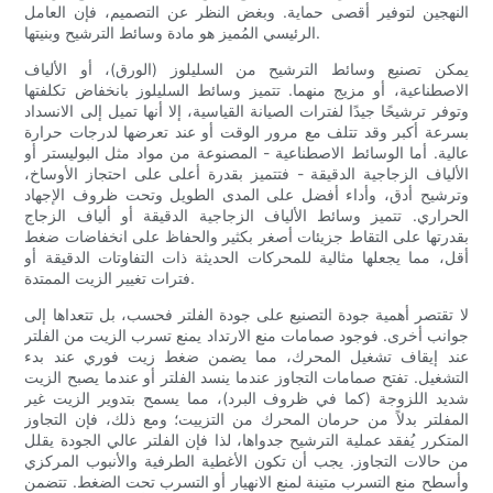
النهجين لتوفير أقصى حماية. وبغض النظر عن التصميم، فإن العامل
الرئيسي المُميز هو مادة وسائط الترشيح وبنيتها.
يمكن تصنيع وسائط الترشيح من السليلوز (الورق)، أو الألياف
الاصطناعية، أو مزيج منهما. تتميز وسائط السليلوز بانخفاض تكلفتها
وتوفر ترشيحًا جيدًا لفترات الصيانة القياسية، إلا أنها تميل إلى الانسداد
بسرعة أكبر وقد تتلف مع مرور الوقت أو عند تعرضها لدرجات حرارة
عالية. أما الوسائط الاصطناعية - المصنوعة من مواد مثل البوليستر أو
الألياف الزجاجية الدقيقة - فتتميز بقدرة أعلى على احتجاز الأوساخ،
وترشيح أدق، وأداء أفضل على المدى الطويل وتحت ظروف الإجهاد
الحراري. تتميز وسائط الألياف الزجاجية الدقيقة أو ألياف الزجاج
بقدرتها على التقاط جزيئات أصغر بكثير والحفاظ على انخفاضات ضغط
أقل، مما يجعلها مثالية للمحركات الحديثة ذات التفاوتات الدقيقة أو
فترات تغيير الزيت الممتدة.
لا تقتصر أهمية جودة التصنيع على جودة الفلتر فحسب، بل تتعداها إلى
جوانب أخرى. فوجود صمامات منع الارتداد يمنع تسرب الزيت من الفلتر
عند إيقاف تشغيل المحرك، مما يضمن ضغط زيت فوري عند بدء
التشغيل. تفتح صمامات التجاوز عندما ينسد الفلتر أو عندما يصبح الزيت
شديد اللزوجة (كما في ظروف البرد)، مما يسمح بتدوير الزيت غير
المفلتر بدلاً من حرمان المحرك من التزييت؛ ومع ذلك، فإن التجاوز
المتكرر يُفقد عملية الترشيح جدواها، لذا فإن الفلتر عالي الجودة يقلل
من حالات التجاوز. يجب أن تكون الأغطية الطرفية والأنبوب المركزي
وأسطح منع التسرب متينة لمنع الانهيار أو التسرب تحت الضغط. تتضمن