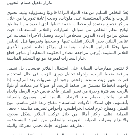
تكرار تفعيل صمام التحويل.
يُعدّ التخلص السليم من هذه المواد التزامًا قانونيًا ومسؤولية بيئية. تحتوي
الزيوت والفلاتر المستعملة على ملوثات، ويجب إعادة تدويرها من خلال
مراكز تجميع معتمدة أو محطات خدمة تقبلها. لدى العديد من المناطق
لوائح تنظم التخلص من سوائل السيارات والفلاتر المستعملة؛ حيث
يمكن لبرامج إعادة التدوير استخلاص الزيت وفصل الأجزاء المعدنية عن
عناصر الفلتر. بعض الفلاتر تتطلب ثقبها أو سحقها وتفريغها قبل التخلص
منها وفقًا للقوانين المحلية، بينما تقبل مراكز إعادة التدوير الأخرى
الفلاتر السليمة. يُرجى مراجعة مصادر الحكومة المحلية أو متاجر قطع
غيار السيارات لمعرفة مواقع التسليم المناسبة.
لا تقتصر ممارسات الصيانة على استبدال الفلاتر فحسب، بل تشمل
مراقبة ضغط الزيت، وإجراء تحليل دوري للزيت في حال استخدام
فترات تغيير زيت ممتدة، وفحص وجود أي تسريبات بعد التركيب. إذا
واجهت انخفاضًا مستمرًا في ضغط الزيت، أو أصواتًا غير معتادة، أو تلوثًا
بالزيت بعد فترة وجيزة من تغيير الفلتر، فأعد فحص عزم الربط، واتجاه
الفلتر، واتجاه صمام منع الارتداد. بالنسبة لمن يقومون بالصيانة
بأنفسهم، فإن امتلاك الأدوات المناسبة - مفتاح ربط فلتر مناسب لنوع
الفلتر، ومفتاح عزم لعلب الخراطيش، وأحواض تصريف مناسبة - يجعل
العملية أنظف وأكثر أمانًا. من خلال تركيب الفلاتر بشكل صحيح،
والالتزام بفترات الصيانة الدورية، والتخلص من المواد المستخدمة
بطريقة مسؤولة، فإنك تحمي محركك والبيئة.