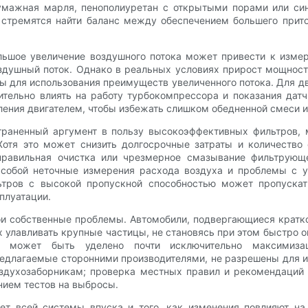
умажная марля, пенополиуретан с открытыми порами или си
стремятся найти баланс между обеспечением большего приток
льшое увеличение воздушного потока может привести к изм
здушный поток. Однако в реальных условиях прирост мощност
ны для использования преимуществ увеличенного потока. Для 
ительно влиять на работу турбокомпрессора и показания датч
ения двигателем, чтобы избежать слишком обедненной смеси и
раненный аргумент в пользу высокоэффективных фильтров, 
Хотя это может снизить долгосрочные затраты и количество
еправильная очистка или чрезмерное смазывание фильтрующ
а собой неточные измерения расхода воздуха и проблемы с у
тров с высокой пропускной способностью может пропускат
плуатации.
вои собственные проблемы. Автомобили, подвергающиеся кра
улавливать крупные частицы, не становясь при этом быстро о
е может быть уделено почти исключительно максимизац
едлагаемые сторонними производителями, не разрешены для ис
здухозаборникам; проверка местных правил и рекомендаций п
нием тестов на выбросы.
т всей системы впуска и того, как изменения повлияют на