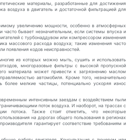
нтетические материалы, разработанные для достижения
а воздуха в двигатель и достаточной фильтрацией для
еримому увеличению мощности, особенно в атмосферных
и часто бывает незначительным, если системы впуска и
двигателей с турбонаддувом или компрессором изменения
ика массового расхода воздуха; такие изменения часто
ли появления кодов неисправностей.
многие из которых можно мыть, сушить и использовать
 отходов, многоразовые фильтры с высокой пропускной
его материала может привести к загрязнению маслом
правляемостью автомобиля. Кроме того, незначительно
ь более мелкие частицы, потенциально ускоряя износ
тковременным интенсивным заездам с воздействием пыли
граничивающими поток воздуха. И наоборот, на трассах с
ии потока. Также стоит отметить, что некоторые
пользования на дорогах общего пользования в регионах
роизводителя гарантирует соответствие требованиям и
 общую работу двигателя. Консультация с тюнером или