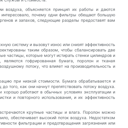
ии воздуха, объясняется принцип их работы и даются
о интересовало, почему одни фильтры обещают большую
ергенов и запахов, следующие разделы предоставят вам
скную систему и вызовут износ или снизят эффективность
оектированы таким образом, чтобы сбалансировать две
ные частицы, которые могут истирать стенки цилиндров и
, являются гофрированная бумага, поролон и тканая
оздушному потоку, что влияет на производительность и
ацию при низкой стоимости. Бумага обрабатывается и
до того, как они начнут препятствовать потоку воздуха.
и хорошо работают в обычных условиях эксплуатации и
стки и повторного использования, и их эффективность
 встречаются крупные частицы и влага. Поролон можно
ило, обеспечивает высокий поток воздуха. Недостатком
тивности фильтрации и предотвращения загрязнения или