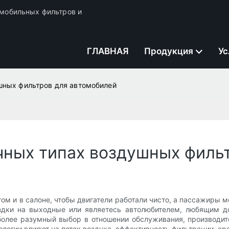
томобильных фильтров и
ГЛАВНАЯ
Продукция
Ус
ушных фильтров для автомобилей
ичных типах воздушных филь
м и в салоне, чтобы двигатели работали чисто, а пассажиры мо
здки на выходные или являетесь автолюбителем, любящим д
лее разумный выбор в отношении обслуживания, производител
логии влияют на поток воздуха, эффективность фильтрации, ср