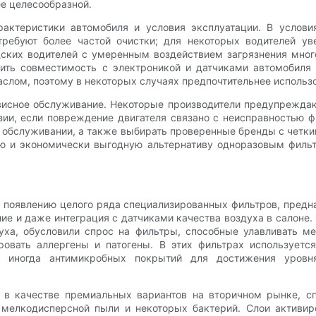
ее целесообразной.
ктеристики автомобиля и условия эксплуатации. В условия
ебуют более частой очистки; для некоторых водителей ув
дских водителей с умеренным воздействием загрязнения мног
рить совместимость с электроникой и датчиками автомобиля
слом, поэтому в некоторых случаях предпочтительнее использо
рвисное обслуживание. Некоторые производители предупреждаю
ии, если повреждение двигателя связано с неисправностью фи
м обслуживании, а также выбирать проверенные бренды с четк
ю и экономически выгодную альтернативу одноразовым фильт
к появлению целого ряда специализированных фильтров, предн
ие и даже интеграция с датчиками качества воздуха в салоне
уха, обусловили спрос на фильтры, способные улавливать ме
ровать аллергены и патогены. В этих фильтрах используетс
 и иногда антимикробных покрытий для достижения уровн
 в качестве премиальных вариантов на вторичном рынке, с
 мелкодисперсной пыли и некоторых бактерий. Слои активиро