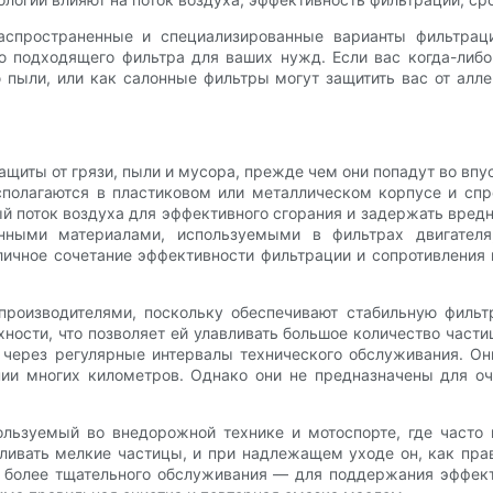
аспространенные и специализированные варианты фильтрац
 подходящего фильтра для ваших нужд. Если вас когда-либ
ю пыли, или как салонные фильтры могут защитить вас от алл
щиты от грязи, пыли и мусора, прежде чем они попадут во впу
сполагаются в пластиковом или металлическом корпусе и спр
й поток воздуха для эффективного сгорания и задержать вред
нными материалами, используемыми в фильтрах двигателя
чное сочетание эффективности фильтрации и сопротивления в
роизводителями, поскольку обеспечивают стабильную фильтр
ости, что позволяет ей улавливать большое количество частиц 
ерез регулярные интервалы технического обслуживания. Он
ии многих километров. Однако они не предназначены для очи
льзуемый во внедорожной технике и мотоспорте, где часто
ливать мелкие частицы, и при надлежащем уходе он, как прав
ь более тщательного обслуживания — для поддержания эффек