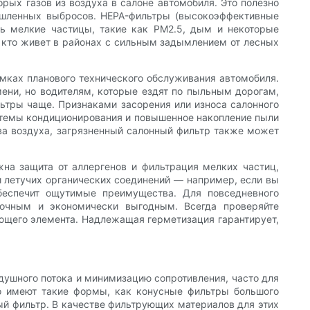
рых газов из воздуха в салоне автомобиля. Это полезно
мышленных выбросов. HEPA-фильтры (высокоэффективные
нь мелкие частицы, такие как PM2.5, дым и некоторые
 кто живет в районах с сильным задымлением от лесных
амках планового технического обслуживания автомобиля.
ени, но водителям, которые ездят по пыльным дорогам,
ьтры чаще. Признаками засорения или износа салонного
истемы кондиционирования и повышенное накопление пыли
ва воздуха, загрязненный салонный фильтр также может
жна защита от аллергенов и фильтрация мелких частиц,
и летучих органических соединений — например, если вы
еспечит ощутимые преимущества. Для повседневного
очным и экономически выгодным. Всегда проверяйте
ующего элемента. Надлежащая герметизация гарантирует,
ушного потока и минимизацию сопротивления, часто для
но имеют такие формы, как конусные фильтры большого
й фильтр. В качестве фильтрующих материалов для этих