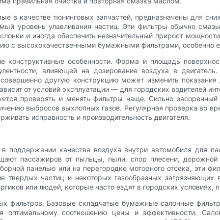
има правильная очистка и повторная смазка маслом.
мые в качестве тюнинговых запчастей, предназначены для сн
ый уровень улавливания частиц. Эти фильтры обычно смазы
аслонки и иногда обеспечить незначительный прирост мощности
нию с высококачественными бумажными фильтрами, особенно е
е конструктивные особенности. Форма и площадь поверхност
улентности, влияющей на дозирование воздуха в двигатель
 совершенно другую конструкцию может изменить показания 
висит от условий эксплуатации — для городских водителей ин
уется проверять и менять фильтры чаще. Сильно засоренный
еличению выбросов выхлопных газов. Регулярная проверка во 
рживать исправность и производительность двигателя.
 поддержании качества воздуха внутри автомобиля для пасс
щают пассажиров от пыльцы, пыли, спор плесени, дорожной 
орной панелью или на перегородке моторного отсека, эти фи
е твердых частиц и некоторых газообразных загрязняющих 
ргиков или людей, которые часто ездят в городских условиях,
ых фильтров. Базовые складчатые бумажные салонные фильтр
ря оптимальному соотношению цены и эффективности. Сало