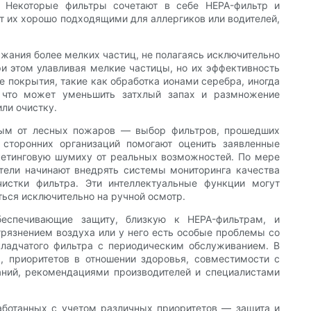
. Некоторые фильтры сочетают в себе HEPA-фильтр и
ет их хорошо подходящими для аллергиков или водителей,
жания более мелких частиц, не полагаясь исключительно
и этом улавливая мелкие частицы, но их эффективность
 покрытия, такие как обработка ионами серебра, иногда
 что может уменьшить затхлый запах и размножение
ли очистку.
дым от лесных пожаров — выбор фильтров, прошедших
 сторонних организаций помогают оценить заявленные
ркетинговую шумиху от реальных возможностей. По мере
ители начинают внедрять системы мониторинга качества
истки фильтра. Эти интеллектуальные функции могут
ься исключительно на ручной осмотр.
беспечивающие защиту, близкую к HEPA-фильтрам, и
грязнением воздуха или у него есть особые проблемы со
кладчатого фильтра с периодическим обслуживанием. В
, приоритетов в отношении здоровья, совместимости с
аний, рекомендациями производителей и специалистами
аботанных с учетом различных приоритетов — защита и