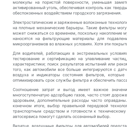
молекулы на пористой поверхности, уменьшая замет
активированный уголь, обеспечивая контроль как тверды
обеспокоенных воздействием городского загрязнения.
Электростатические и заряженные волоконные технологи
на плотные механические барьеры. Такие фильтры могу
может снижаться со временем, поскольку накопление му
наносятся на фильтрующие материалы для подавлен
микроорганизмов во влажных условиях. Хотя эти покрыти
Для водителей, работающих в экстремальных услови
тестирование и сертификацию на улавливание частиц
характеристики; поиск результатов испытаний или рек
того, как автомобили все больше интегрируются с дат
воздуха и индикаторы состояния фильтров, которые
оптимизировать срок службы фильтра и обеспечить пасс
Соотношение затрат и выгод имеет важное значени
многоступенчатую адсорбцию газов, часто стоят дороже
здоровьем, дополнительные расходы часто оправданы.
конечном итоге, выбор правильной передовой техноло
транспортным средством и готовности к техническому
автосервиса помогут сделать осознанный выбор.
Вкратце, воздушные фильтры для автомобилей предста