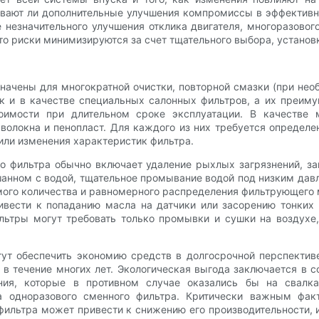
ывают ли дополнительные улучшения компромиссы в эффективн
 незначительного улучшения отклика двигателя, многоразово
то риски минимизируются за счет тщательного выбора, установ
чены для многократной очистки, повторной смазки (при необ
ак и в качестве специальных салонных фильтров, а их преи
имости при длительном сроке эксплуатации. В качестве 
волокна и пенопласт. Для каждого из них требуется определ
или изменения характеристик фильтра.
го фильтра обычно включает удаление рыхлых загрязнений, з
нном с водой, тщательное промывание водой под низким давл
мого количества и равномерного распределения фильтрующего 
вести к попаданию масла на датчики или засорению тонких 
льтры могут требовать только промывки и сушки на воздухе,
т обеспечить экономию средств в долгосрочной перспективе
в течение многих лет. Экологическая выгода заключается в 
ания, которые в противном случае оказались бы на свалка
а одноразового сменного фильтра. Критически важным фак
ильтра может привести к снижению его производительности, 