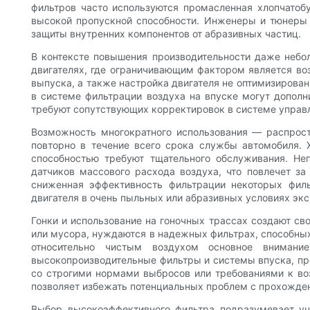
фильтров часто используются промасленная хлопчатоб
высокой пропускной способности. Инженеры и тюнеры 
защиты внутренних компонентов от абразивных частиц.
В контексте повышения производительности даже небо
двигателях, где ограничивающим фактором является во
выпуска, а также настройка двигателя не оптимизирова
в системе фильтрации воздуха на впуске могут дополн
требуют сопутствующих корректировок в системе управл
Возможность многократного использования — распрост
повторно в течение всего срока службы автомобиля. 
способностью требуют тщательного обслуживания. Н
датчиков массового расхода воздуха, что повлечет з
сниженная эффективность фильтрации некоторых филь
двигателя в очень пыльных или абразивных условиях экс
Гонки и использование на гоночных трассах создают с
или мусора, нуждаются в надежных фильтрах, способных 
относительно чистым воздухом основное внимани
высокопроизводительные фильтры и системы впуска, пр
со строгими нормами выбросов или требованиями к во
позволяет избежать потенциальных проблем с прохожде
Выбор высокоэффективного фильтра подразумевает уче