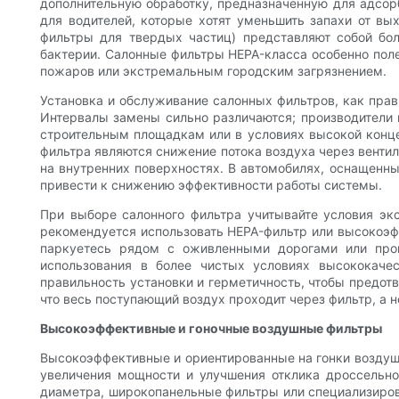
дополнительную обработку, предназначенную для адсорб
для водителей, которые хотят уменьшить запахи от в
фильтры для твердых частиц) представляют собой бол
бактерии. Салонные фильтры HEPA-класса особенно пол
пожаров или экстремальным городским загрязнением.
Установка и обслуживание салонных фильтров, как прав
Интервалы замены сильно различаются; производители 
строительным площадкам или в условиях высокой конце
фильтра являются снижение потока воздуха через венти
на внутренних поверхностях. В автомобилях, оснащенн
привести к снижению эффективности работы системы.
При выборе салонного фильтра учитывайте условия экс
рекомендуется использовать HEPA-фильтр или высокоэфф
паркуетесь рядом с оживленными дорогами или про
использования в более чистых условиях высококач
правильность установки и герметичность, чтобы предот
что весь поступающий воздух проходит через фильтр, а не
Высокоэффективные и гоночные воздушные фильтры
Высокоэффективные и ориентированные на гонки воздуш
увеличения мощности и улучшения отклика дроссельно
диаметра, широкопанельные фильтры или специализиров