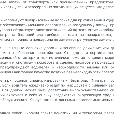
ные запахи от транспорта или промышленных предприятий
х частиц, так и газообразных загрязняющих веществ, что дела
и используют поляризованные волокна для притягивания и удер
т обеспечивать меньшее сопротивление воздушному потоку, пр
сора нейтрализует электростатический эффект. Антимикробные
ия роста бактерий или грибков на влажных поверхностях,
я могут принести пользу, они не заменяют регулярную замену и
ях — пыльные сельские дороги, интенсивное движение или 
, может обеспечить спокойствие. Стандарты и сертификаты
омендаций от авторитетных источников помогает отделить ма
чиками и системами комфорта в салоне, некоторые производ
 предупреждают водителей о необходимости замены или оч
ажирам наилучшее качество воздуха без необходимости полагат
е при оценке специализированных фильтров. Фильтры, о
. Если водитель ежедневно ездит по маршрутам с сильным за
 Для других может быть достаточно высококачественного с
гии включает в себя оценку воздействия окружающей среды
 обслуживанию. Консультации с данными независимых испыт
вляют собой широкий спектр конструкций и технологий, разр