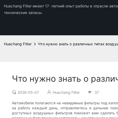
Huachang Filter имеет 17 -летний опыт работы в отрасли ав
технические запасы.
Huachang Filter
Что нужно знать о различных типах возд
Что нужно знать о разл
2026-05-07
Huachang Filter
37
Автомобили полагаются на невидимые фильтры под капото
на работу каждый день, отправляетесь в дальние пое
доступных воздушных фильтров поможет вам сделать бо
различные фильтрующие материалы, конструкции и техно