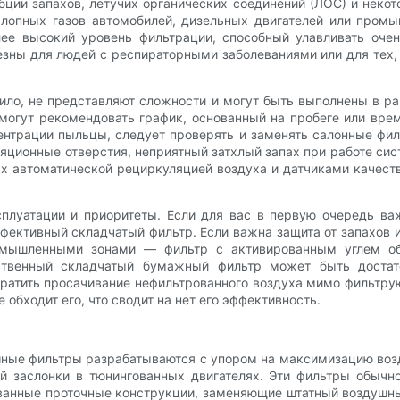
ции запахов, летучих органических соединений (ЛОС) и некото
ыхлопных газов автомобилей, дизельных двигателей или про
ее высокий уровень фильтрации, способный улавливать оче
езны для людей с респираторными заболеваниями или для тех,
ило, не представляют сложности и могут быть выполнены в р
могут рекомендовать график, основанный на пробеге или врем
нтрации пыльцы, следует проверять и заменять салонные фил
ляционные отверстия, неприятный затхлый запах при работе с
ых автоматической рециркуляцией воздуха и датчиками качест
плуатации и приоритеты. Если для вас в первую очередь ва
ективный складчатый фильтр. Если важна защита от запахов 
мышленными зонами — фильтр с активированным углем об
ественный складчатый бумажный фильтр может быть достат
вратить просачивание нефильтрованного воздуха мимо фильтр
 обходит его, что сводит на нет его эффективность.
ные фильтры разрабатываются с упором на максимизацию возд
й заслонки в тюнингованных двигателях. Эти фильтры обыч
анные проточные конструкции, заменяющие штатный воздушны