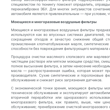
специалистом по тюнингу поможет определить, оправд
перекалибровке ЭБУ. Для многих энтузиастов сочетание
автомобиля является привлекательным — при условии, ч
Моющиеся и многоразовые воздушные фильтры
Моющиеся и многоразовые воздушные фильтры предназна
используются как во впускных системах двигателей, т
сокращение отходов и зачастую снижение общей сто
промасленная хлопчатобумажная марля, синтетические 
способности без повреждения фильтрующего материала 
Процедура очистки масляного хлопкового или марлево
чистящем растворе или мягком моющем средстве, смеша
полное высыхание фильтра, а затем нанесение необходи
масла — распространенная ошибка, которая может при
производителя. Сухие синтетические и поролоновые фи
обслуживание и снижает риск загрязнения датчиков.
С экономической точки зрения, моющиеся фильтры могу
техническое обслуживание и эксплуатируют автомобили 
вторичной переработки или одноразового использов
многоразового фильтра, как правило, выше, чем цен
обслуживание; пренебрежение очисткой многоразового ф