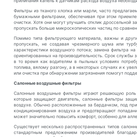
прилипания капель к датчикам расхода воздуха необход
Фильтры из тканого хлопка или марли, часто предлагае
бумажными фильтрами, обеспечивая при этом приемлем
очистки. Хотя они могут улучшить отклик дроссельной з
пропускать больше микроскопических частиц по сравне
Помимо типа фильтрующего материала, важны и други
пропускать, не создавая чрезмерного шума или турб
характеристики воздушного потока; замена фильтра на
ориентированных на производительность. Срок службы за
в то время как водителям в пыльных условиях потреб
топлива, вялому разгону, а в некоторых случаях и к ув
или очистка при обнаружении загрязнения помогут подде
Салонные воздушные фильтры
Салонные воздушные фильтры играют решающую роль в
которые защищают двигатель, салонные фильтры защи
воздухе. Обычно расположенные за бардачком, под приб
кондиционирования воздуха и предотвращают попадани
может значительно повысить комфорт, особенно для алле
Существует несколько распространенных типов салонн
стандартным предложением производителей благода