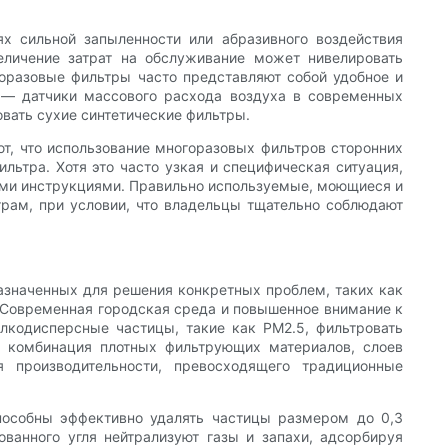
х сильной запыленности или абразивного воздействия
еличение затрат на обслуживание может нивелировать
оразовые фильтры часто представляют собой удобное и
 — датчики массового расхода воздуха в современных
вать сухие синтетические фильтры.
т, что использование многоразовых фильтров сторонних
льтра. Хотя это часто узкая и специфическая ситуация,
ими инструкциями. Правильно используемые, моющиеся и
рам, при условии, что владельцы тщательно соблюдают
азначенных для решения конкретных проблем, таких как
. Современная городская среда и повышенное внимание к
лкодисперсные частицы, такие как PM2.5, фильтровать
я комбинация плотных фильтрующих материалов, слоев
я производительности, превосходящего традиционные
пособны эффективно удалять частицы размером до 0,3
ванного угля нейтрализуют газы и запахи, адсорбируя