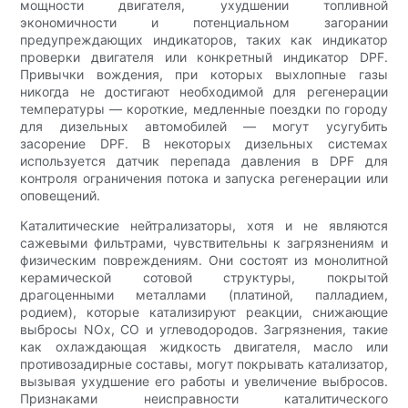
мощности двигателя, ухудшении топливной
экономичности и потенциальном загорании
предупреждающих индикаторов, таких как индикатор
проверки двигателя или конкретный индикатор DPF.
Привычки вождения, при которых выхлопные газы
никогда не достигают необходимой для регенерации
температуры — короткие, медленные поездки по городу
для дизельных автомобилей — могут усугубить
засорение DPF. В некоторых дизельных системах
используется датчик перепада давления в DPF для
контроля ограничения потока и запуска регенерации или
оповещений.
Каталитические нейтрализаторы, хотя и не являются
сажевыми фильтрами, чувствительны к загрязнениям и
физическим повреждениям. Они состоят из монолитной
керамической сотовой структуры, покрытой
драгоценными металлами (платиной, палладием,
родием), которые катализируют реакции, снижающие
выбросы NOx, CO и углеводородов. Загрязнения, такие
как охлаждающая жидкость двигателя, масло или
противозадирные составы, могут покрывать катализатор,
вызывая ухудшение его работы и увеличение выбросов.
Признаками неисправности каталитического