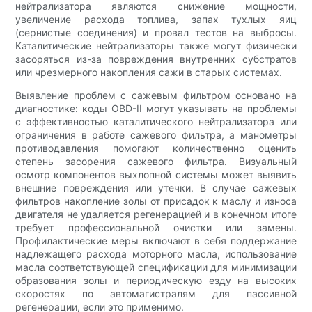
нейтрализатора являются снижение мощности,
увеличение расхода топлива, запах тухлых яиц
(сернистые соединения) и провал тестов на выбросы.
Каталитические нейтрализаторы также могут физически
засоряться из-за повреждения внутренних субстратов
или чрезмерного накопления сажи в старых системах.
Выявление проблем с сажевым фильтром основано на
диагностике: коды OBD-II могут указывать на проблемы
с эффективностью каталитического нейтрализатора или
ограничения в работе сажевого фильтра, а манометры
противодавления помогают количественно оценить
степень засорения сажевого фильтра. Визуальный
осмотр компонентов выхлопной системы может выявить
внешние повреждения или утечки. В случае сажевых
фильтров накопление золы от присадок к маслу и износа
двигателя не удаляется регенерацией и в конечном итоге
требует профессиональной очистки или замены.
Профилактические меры включают в себя поддержание
надлежащего расхода моторного масла, использование
масла соответствующей спецификации для минимизации
образования золы и периодическую езду на высоких
скоростях по автомагистралям для пассивной
регенерации, если это применимо.