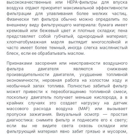
высококачественные или HEPA-фильтры для впуска
воздуха отдают приоритет максимальной эффективности
фильтрации для улавливания более мелких частиц.
Физически тип фильтра обычно можно определить по
внешнему виду фильтрующего материала: бумага имеет
кремовый или бежевый цвет и плотные складки; пена
представляет собой губчатый, однородный материал;
хлопчатобумажная марля выглядит многослойной и
часто имеет более темный, иногда слегка маслянистый
блеск, если ее обрабатывать маслом.
Признаками засорения или неисправности воздушного
фильтра двигателя являются снижение
производительности двигателя, ухудшение топливной
экономичности, неровная работа на холостом ходу и
необычный запах топлива. Полностью забитый фильтр
может привести к переобогащению топливной смеси,
поскольку двигатель получает меньше кислорода, а в
крайних случаях это создает нагрузку на датчик
массового расхода воздуха (MAF) или вызывает
пропуски зажигания. Визуальный осмотр — простая
диагностика: снимите фильтр и поднесите его к свету;
если вы не видите света сквозь складки или
фильтрующий материал явно забит грязью и мусором,