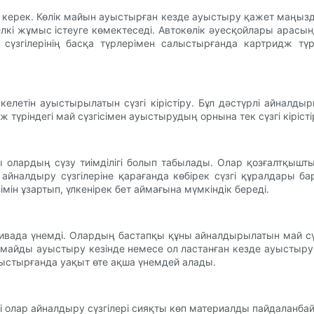
у керек. Көлік майын ауыстырған кезде ауыстыру қажет маңызд
елкі жұмыс істеуге көмектеседі. Автокөлік әуесқойлары арасынд
й сүзгілерінің басқа түрлерімен салыстырғанда картридж т
с келетін ауыстырылатын сүзгі кірістіру. Бұл дәстүрлі айналд
ж түріндегі май сүзгісімен ауыстырудың орнына тек сүзгі кіріст
ы олардың сүзу тиімділігі болып табылады. Олар қозғалтқыш
е айналдыру сүзгілеріне қарағанда көбірек сүзгі құралдары 
ін ұзартып, үлкенірек бет аймағына мүмкіндік береді.
ктивада үнемді. Олардың бастапқы құны айналдырылатын май с
ы майды ауыстыру кезінде немесе ол ластанған кезде ауыстыр
алыстырғанда уақыт өте ақша үнемдей алады.
бебі олар айналдыру сүзгілері сияқты көп материалды пайдалан