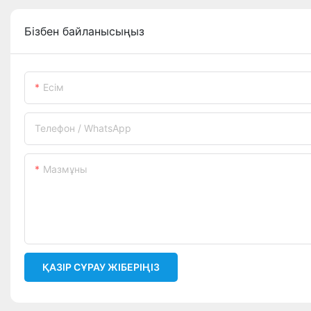
Бізбен байланысыңыз
Есім
Телефон / WhatsApp
Мазмұны
ҚАЗІР СҰРАУ ЖІБЕРІҢІЗ