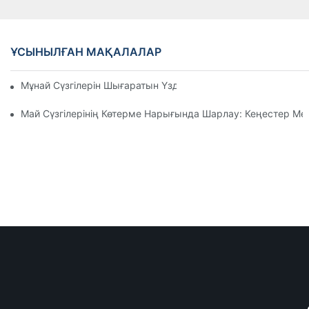
ҰСЫНЫЛҒАН МАҚАЛАЛАР
Мұнай Сүзгілерін Шығаратын Үздік Компаниялар: Жан-Жақ
Май Сүзгілерінің Көтерме Нарығында Шарлау: Кеңестер М