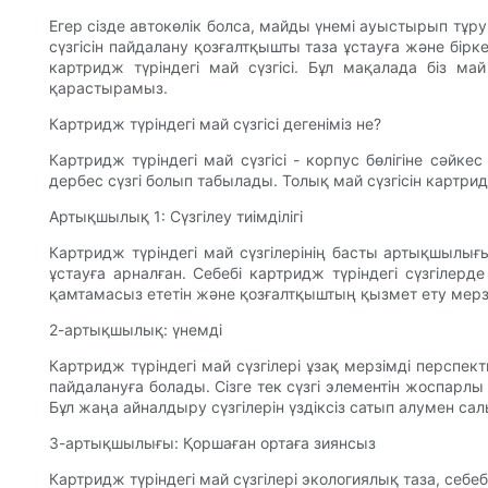
Егер сізде автокөлік болса, майды үнемі ауыстырып тұр
сүзгісін пайдалану қозғалтқышты таза ұстауға және бірк
картридж түріндегі май сүзгісі. Бұл мақалада біз ма
қарастырамыз.
Картридж түріндегі май сүзгісі дегеніміз не?
Картридж түріндегі май сүзгісі - корпус бөлігіне сәйке
дербес сүзгі болып табылады. Толық май сүзгісін картрид
Артықшылық 1: Сүзгілеу тиімділігі
Картридж түріндегі май сүзгілерінің басты артықшылығ
ұстауға арналған. Себебі картридж түріндегі сүзгілерд
қамтамасыз ететін және қозғалтқыштың қызмет ету мерзім
2-артықшылық: үнемді
Картридж түріндегі май сүзгілері ұзақ мерзімді перспе
пайдалануға болады. Сізге тек сүзгі элементін жоспарл
Бұл жаңа айналдыру сүзгілерін үздіксіз сатып алумен с
3-артықшылығы: Қоршаған ортаға зиянсыз
Картридж түріндегі май сүзгілері экологиялық таза, се