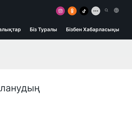
алықтар
Біз Туралы
Бізбен Хабарласыңы
аланудың