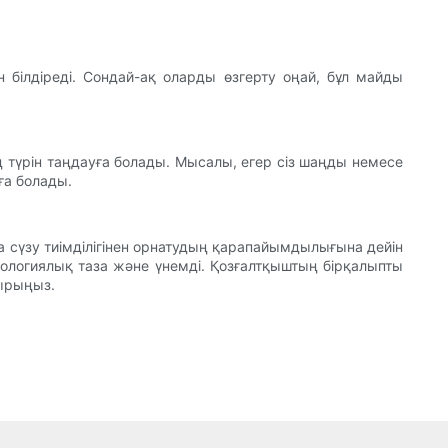
н білдіреді. Сондай-ақ оларды өзгерту оңай, бұл майды
нің түрін таңдауға болады. Мысалы, егер сіз шаңды немесе
ға болады.
ша сүзу тиімділігінен орнатудың қарапайымдылығына дейін
экологиялық таза және үнемді. Қозғалтқыштың бірқалыпты
тырыңыз.