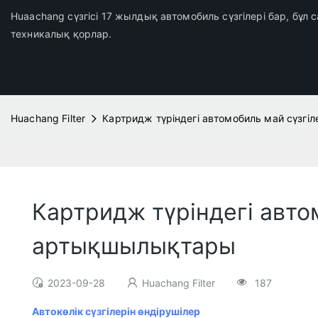
Huaachang сүзгісі 17 жылдық автомобиль сүзгілері бар, бұл
техникалық қорлар.
Huachang Filter
Картридж түріндегі автомобиль май сүзг
Картридж түріндегі авто
артықшылықтары
2023-09-28
Huachang Filter
187
Автокөлік сүзгілерін өндірушілер