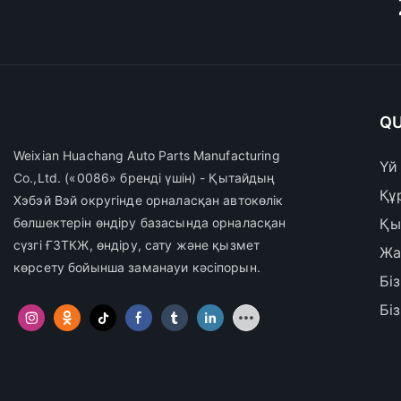
QU
Weixian Huachang Auto Parts Manufacturing
Үй
Co.,Ltd.
(«0086» бренді үшін) - Қытайдың
Құ
Хэбэй Вэй округінде орналасқан автокөлік
бөлшектерін өндіру базасында орналасқан
Қы
сүзгі ҒЗТКЖ, өндіру, сату және қызмет
Жа
көрсету бойынша заманауи кәсіпорын.
Бі
Бі