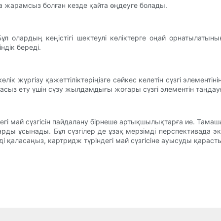
уға жарамсыз болған кезде қайта өңдеуге болады.
Бұл олардың кеңістігі шектеулі көліктерге оңай орнатылатыны
дік береді.
көлік жүргізу қажеттіліктеріңізге сәйкес келетін сүзгі элементі
асыз ету үшін сүзу жылдамдығы жоғары сүзгі элементін таңдау
ндегі май сүзгісін пайдалану бірнеше артықшылықтарға ие. Тама
арды ұсынады. Бұл сүзгілер де ұзақ мерзімді перспективада 
і қаласаңыз, картридж түріндегі май сүзгісіне ауысуды қарас