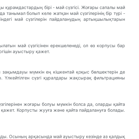
ы құрамдастардың бірі - май сүзгісі. Жоғары сапалы май
а танымал болып келе жатқан май сүзгілерінің бір түрі -
үріндегі май сүзгілерін пайдаланудың артықшылықтарын
ырылатын май сүзгісінен ерекшеленеді, ол өз корпусы бар
іргішін ауыстыру қажет.
ты зақымдауы мүмкін ең кішкентай қоқыс бөлшектерін де
бар. Үлкейтілген сүзгі құралдары жақсырақ фильтрацияны
үзгілерінен жоғары болуы мүмкін болса да, оларды қайта
у қажет. Корпусты жууға және қайта пайдалануға болады.
байды. Осының арқасында май ауыстыру кезінде аз қалдық