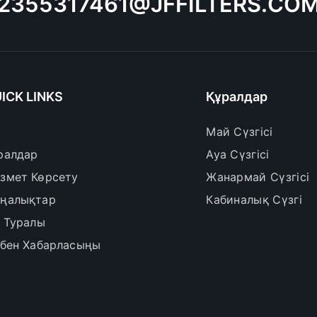
2355317461@JFFILTERS.CO
ICK LINKS
Құралдар
Май Сүзгісі
ралдар
Ауа Сүзгісі
змет Көрсету
Жанармай Сүзгісі
ңалықтар
Кабиналық Сүзгі
з Туралы
збен Хабарласыңы