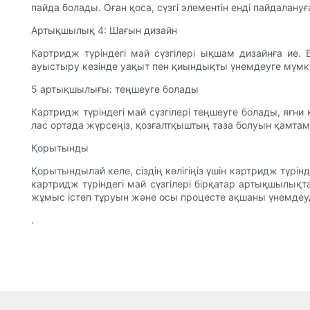
пайда болады. Оған қоса, сүзгі элементін енді пайдалан
Артықшылық 4: Шағын дизайн
Картридж түріндегі май сүзгілері ықшам дизайнға ие. 
ауыстыру кезінде уақыт пен қиындықты үнемдеуге мүмкін
5 артықшылығы: теңшеуге болады
Картридж түріндегі май сүзгілері теңшеуге болады, яғни 
лас ортада жүрсеңіз, қозғалтқыштың таза болуын қамтам
Қорытынды
Қорытындылай келе, сіздің көлігіңіз үшін картридж түрі
картридж түріндегі май сүзгілері бірқатар артықшылықт
жұмыс істеп тұруын және осы процесте ақшаны үнемдеуд
.