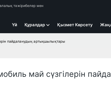
 салалық тәжірибелер мен
Үй
Құралдар
Қызмет Көрсету
Жаң
ілерін пайдаланудың артықшылықтары
мобиль май сүзгілерін пайд