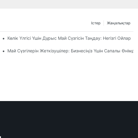
Істер
Жаңалықтар
ге Сену Керек?
Көлік Үлгісі Үшін Дұрыс Май Сүзгісін Таңдау: Негізгі Ойлар
цияларына Назар Аудару
Май Сүзгілерін Жеткізушілер: Бизнесіңіз Үшін Сапалы Өнімде