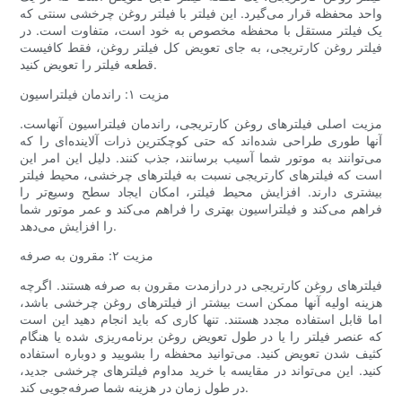
واحد محفظه قرار می‌گیرد. این فیلتر با فیلتر روغن چرخشی سنتی که
یک فیلتر مستقل با محفظه مخصوص به خود است، متفاوت است. در
فیلتر روغن کارتریجی، به جای تعویض کل فیلتر روغن، فقط کافیست
قطعه فیلتر را تعویض کنید.
مزیت ۱: راندمان فیلتراسیون
مزیت اصلی فیلترهای روغن کارتریجی، راندمان فیلتراسیون آنهاست.
آنها طوری طراحی شده‌اند که حتی کوچکترین ذرات آلاینده‌ای را که
می‌توانند به موتور شما آسیب برسانند، جذب کنند. دلیل این امر این
است که فیلترهای کارتریجی نسبت به فیلترهای چرخشی، محیط فیلتر
بیشتری دارند. افزایش محیط فیلتر، امکان ایجاد سطح وسیع‌تر را
فراهم می‌کند و فیلتراسیون بهتری را فراهم می‌کند و عمر موتور شما
را افزایش می‌دهد.
مزیت ۲: مقرون به صرفه
فیلترهای روغن کارتریجی در درازمدت مقرون به صرفه هستند. اگرچه
هزینه اولیه آنها ممکن است بیشتر از فیلترهای روغن چرخشی باشد،
اما قابل استفاده مجدد هستند. تنها کاری که باید انجام دهید این است
که عنصر فیلتر را یا در طول تعویض روغن برنامه‌ریزی شده یا هنگام
کثیف شدن تعویض کنید. می‌توانید محفظه را بشویید و دوباره استفاده
کنید. این می‌تواند در مقایسه با خرید مداوم فیلترهای چرخشی جدید،
در طول زمان در هزینه شما صرفه‌جویی کند.