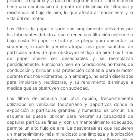
plisado, la espuma y la gasa de algodón tejida. Cada material
tiene una combinación diferente de eficiencia de filtración y
resistencia al flujo de aire, lo que afecta al rendimiento y la
vida útil del motor.
Los filtros de papel plisado son ampliamente utilizados por
los fabricantes debido a que ofrecen una filtración uniforme a
bajo costo. El papel se trata y se pliega para aumentar su
superficie, lo que le permite atrapar una gran cantidad de
partículas antes de que obstruyan el flujo de aire. Los filtros
de papel suelen ser desechables y se reemplazan
periódicamente. Funcionan bien en condiciones normales de
conducción y brindan una protección confiable para el motor
durante muchos kilómetros. Sin embargo, no están diseñados
para limpiarse y reutilizarse, y su rendimiento disminuye a
medida que se obstruyen con suciedad.
Los filtros de espuma son otra opción, frecuentemente
utilizados en vehículos todoterreno y deportivos donde la
exposición a partículas grandes y humedad es común. La
espuma se puede lubricar para mejorar su capacidad de
capturar partículas finas y, con un mantenimiento adecuado,
permite un alto flujo de aire. La desventaja es que requieren
un mantenimiento más minucioso: una limpieza y lubricación
adecuadas son necesarias para mantener la eficacia de la