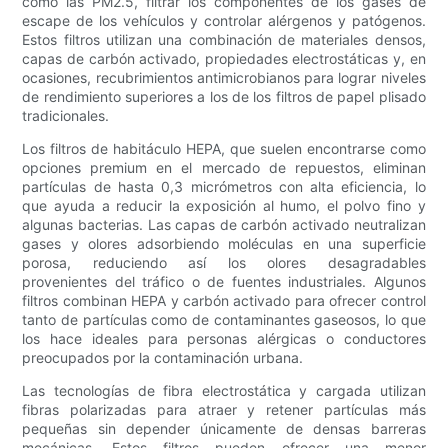
como las PM2.5, filtrar los componentes de los gases de
escape de los vehículos y controlar alérgenos y patógenos.
Estos filtros utilizan una combinación de materiales densos,
capas de carbón activado, propiedades electrostáticas y, en
ocasiones, recubrimientos antimicrobianos para lograr niveles
de rendimiento superiores a los de los filtros de papel plisado
tradicionales.
Los filtros de habitáculo HEPA, que suelen encontrarse como
opciones premium en el mercado de repuestos, eliminan
partículas de hasta 0,3 micrómetros con alta eficiencia, lo
que ayuda a reducir la exposición al humo, el polvo fino y
algunas bacterias. Las capas de carbón activado neutralizan
gases y olores adsorbiendo moléculas en una superficie
porosa, reduciendo así los olores desagradables
provenientes del tráfico o de fuentes industriales. Algunos
filtros combinan HEPA y carbón activado para ofrecer control
tanto de partículas como de contaminantes gaseosos, lo que
los hace ideales para personas alérgicas o conductores
preocupados por la contaminación urbana.
Las tecnologías de fibra electrostática y cargada utilizan
fibras polarizadas para atraer y retener partículas más
pequeñas sin depender únicamente de densas barreras
mecánicas. Estos filtros pueden ofrecer una menor