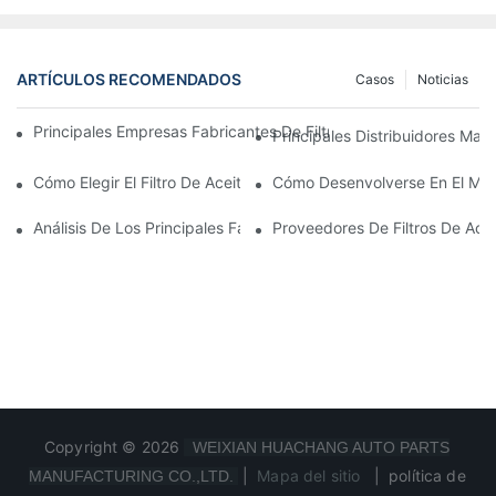
ARTÍCULOS RECOMENDADOS
Casos
Noticias
Principales Empresas Fabricantes De Filtros De Aceite: Una Vis
Principales Distribuidores Mayo
Cómo Elegir El Filtro De Aceite Adecuado Para Su Modelo De Ve
Cómo Desenvolverse En El Merc
Análisis De Los Principales Fabricantes De Filtros De Aceite Y 
Proveedores De Filtros De Ace
Copyright © 2026
WEIXIAN HUACHANG AUTO PARTS
|
Mapa del sitio
|
política de
MANUFACTURING CO.,LTD.