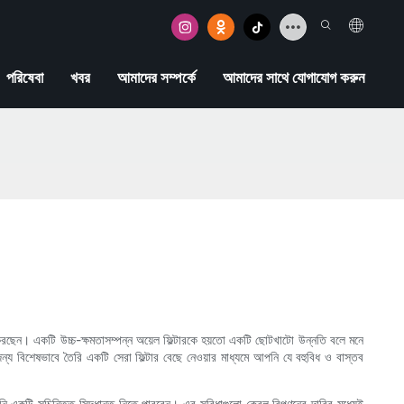
পরিষেবা
খবর
আমাদের সম্পর্কে
আমাদের সাথে যোগাযোগ করুন
করছেন। একটি উচ্চ-ক্ষমতাসম্পন্ন অয়েল ফিল্টারকে হয়তো একটি ছোটখাটো উন্নতি বলে মনে
জন্য বিশেষভাবে তৈরি একটি সেরা ফিল্টার বেছে নেওয়ার মাধ্যমে আপনি যে বহুবিধ ও বাস্তব
আপনি একটি সুচিন্তিত সিদ্ধান্ত নিতে পারবেন। এর সুবিধাগুলো কেবল বিপণনের দাবির মধ্যেই