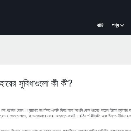
বাড়ি
পণ্য
যবহারের সুবিধাগুলো কী কী?
 বড় প্রভাব ফেলে। প্রায়শই উপেক্ষিত একটি বিষয় হলো আপনি কোন ধরনের অয়েল ফিল্টার ব্যবহার 
নভাবে প্রভাব ফেলতে পারে, যা ভালোভাবে বোঝা অত্যন্ত জরুরি। কঠিন পরিস্থিতি এবং উন্নত ইঞ্জিনের 
লক ক্ষেত্রে কীভাবে অবদান রাখে তা বুঝতে পারলে, পরবর্তীবার আপনার গাড়ির সার্ভিসিং করার সময় 