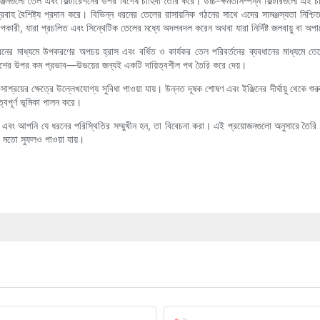
ঞ্জিনগুলো তেল এবং ফিল্টারেশনের উপর বিশেষ চাহিদা তৈরি করে। উচ্চ-ক্ষমতাসম্পন্ন ফিল্টারগুলো এই চ
্রবাহ বৈশিষ্ট্য প্রদান করে। বিভিন্ন ধরনের তেলের রাসায়নিক গঠনের সাথে এদের সামঞ্জস্যতা নিশ
ারী, যারা প্রচলিত এবং সিন্থেটিক তেলের মধ্যে অদলবদল করেন অথবা যারা নির্দিষ্ট জলবায়ু বা অপা
ষেবা জীবনের মাধ্যমে উপকরণের অপচয় হ্রাস এবং বর্ধিত ও কার্যকর তেল পরিবর্তনের ব্যবধানের মাধ্যম
পরিবেশের উপর কম প্রভাব—উভয়ের জন্যই একটি দায়িত্বশীল পথ তৈরি করে দেয়।
খরচ-সাশ্রয়ের ক্ষেত্রে উল্লেখযোগ্য সুবিধা পাওয়া যায়। উন্নত দূষক শোষণ এবং ইঞ্জিনের দীর্ঘায়ু থেক
ত্বপূর্ণ ভূমিকা পালন করে।
ভ্যাস এবং আপনি যে ধরনের পরিস্থিতির সম্মুখীন হন, তা বিবেচনা করা। এই প্রয়োজনগুলো অনুসারে তৈরি
যের মতো সুফলও পাওয়া যায়।