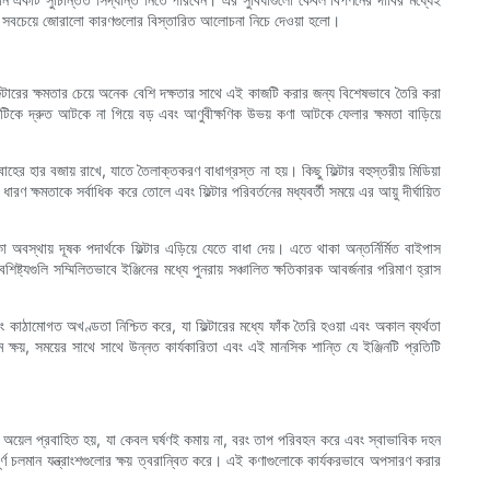
 তার সবচেয়ে জোরালো কারণগুলোর বিস্তারিত আলোচনা নিচে দেওয়া হলো।
িল্টারের ক্ষমতার চেয়ে অনেক বেশি দক্ষতার সাথে এই কাজটি করার জন্য বিশেষভাবে তৈরি করা
ারটিকে দ্রুত আটকে না গিয়ে বড় এবং আণুবীক্ষণিক উভয় কণা আটকে ফেলার ক্ষমতা বাড়িয়ে
ের হার বজায় রাখে, যাতে তৈলাক্তকরণ বাধাগ্রস্ত না হয়। কিছু ফিল্টার বহুস্তরীয় মিডিয়া
 ক্ষমতাকে সর্বাধিক করে তোলে এবং ফিল্টার পরিবর্তনের মধ্যবর্তী সময়ে এর আয়ু দীর্ঘায়িত
কা অবস্থায় দূষক পদার্থকে ফিল্টার এড়িয়ে যেতে বাধা দেয়। এতে থাকা অন্তর্নির্মিত বাইপাস
ট্যগুলি সম্মিলিতভাবে ইঞ্জিনের মধ্যে পুনরায় সঞ্চালিত ক্ষতিকারক আবর্জনার পরিমাণ হ্রাস
এবং কাঠামোগত অখণ্ডতা নিশ্চিত করে, যা ফিল্টারের মধ্যে ফাঁক তৈরি হওয়া এবং অকাল ব্যর্থতা
ম ক্ষয়, সময়ের সাথে সাথে উন্নত কার্যকারিতা এবং এই মানসিক শান্তি যে ইঞ্জিনটি প্রতিটি
্রিকেটিং অয়েল প্রবাহিত হয়, যা কেবল ঘর্ষণই কমায় না, বরং তাপ পরিবহন করে এবং স্বাভাবিক দহন
্ণ চলমান যন্ত্রাংশগুলোর ক্ষয় ত্বরান্বিত করে। এই কণাগুলোকে কার্যকরভাবে অপসারণ করার