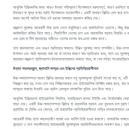
আধুনিক ইঞ্জিনগুলির জন্য আরও উন্নত পরিস্রাবণ বিশেষভাবে গুরুত্বপূর্ণ, কারণ এগুলিতে হা
উদাহরণ যা ক্ষুদ্র কণার প্রতি বিশেষভাবে সংবেদনশীল। একটি সাধারণ ফিল্টার ভেদ করে চলে যেতে প
করার আগেই আটকে দিয়ে এই ধরনের সমস্যার প্রকোপ কমিয়ে দেয়।
যন্ত্রাংশ সুরক্ষার আরেকটি দিক হলো তেলে বায়ুমিশ্রণ এবং ক্যাভিটেশন এড়ানো। কিছু উচ্চ
কার্যকারিতা কমিয়ে দিতে পারে। স্থিতিশীল তেলের চাপ এবং ধারাবাহিক প্রবাহ বিয়ারিং 
এবং চরম বা দীর্ঘ ব্যবহারের অধীনেও তেলের চাপের অখণ্ডতা বজায় রাখে।
তাপ ব্যবস্থাপনা এবং ভাঙন প্রতিরোধ ক্ষমতাও ইঞ্জিন সুরক্ষার সাথে সম্পর্কিত। উচ্চ-তাপমা
উপাদান এবং আঠা ব্যবহার করা হয় যা তাপের কারণে ক্ষয় প্রতিরোধ করে, ফলে এর সুরক্ষাম
ব্যয়বহুল যন্ত্রাংশ প্রতিস্থাপন উল্লেখযোগ্যভাবে কমাতে পারে, যা শেষ পর্যন্ত পাওয়ারট
উন্নত পারফরম্যান্স, জ্বালানি সাশ্রয় এবং ইঞ্জিনের প্রতিক্রিয়াশীলতা
উচ্চ-ক্ষমতাসম্পন্ন অয়েল ফিল্টার ব্যবহার করলে শুধু সুরক্ষামূলক সুবিধাই পাওয়া যায় না, 
নিয়ন্ত্রণ করা হয়, তখন তেল তার পিচ্ছিলকারক এবং হাইড্রোলিক বৈশিষ্ট্য বজায় রাখে, যা
সাশ্রয়ে সামান্য উন্নতি এবং থ্রটল রেসপন্সে তাৎক্ষণিক সুবিধা এনে দিতে পারে।
আধুনিক ইঞ্জিনগুলো হাইড্রোলিক লিফটার, ভ্যারিয়েবল ভালভ টাইমিং এবং টার্বোচার্জার বেয়ার
সাড়া দেয়। একটি উচ্চ-ক্ষমতাসম্পন্ন ফিল্টার যা ধারাবাহিক প্রবাহ এবং ন্যূনতম চাপ হ্রা
ড্রাইভিং বা টোয়িং-এর ক্ষেত্রে, এই ধারাবাহিক প্রতিক্রিয়াশীলতা গাড়ির চালনাযোগ্যতা
আরেকটি বিষয় হলো অভ্যন্তরীণ স্লাজ এবং ভার্নিশ তৈরি হওয়া কমানো। রাসায়নিক ভাঙ্গনে
সান্দ্রতা ও তাপ সহনশীলতায় সাহায্যকারী সুরক্ষামূলক অ্যাডিটিভগুলোকে সংরক্ষণ করে। অ্যা