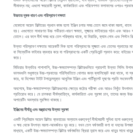
সীমাবদ্ধ নয়; এগুলো ক্ষয়রোধী সুরক্ষা, কার্যকারিতা এবং পরিবেশগত ফলাফলের ওপরও প্রভ
উচ্চতর দূষক ধারণ এবং পরিস্রাবণ দক্ষতা
যেকোনো অয়েল ফিল্টারের প্রধান কাজ হলো ইঞ্জিন চলার সময় তেলে জমে থাকা ময়লা, ধাতব ক
হয়। এগুলোতে সাধারণত উচ্চ গভীরতা-ধারণ ক্ষমতা, সূক্ষ্মতর ফাইবারের গঠন এবং আরও সামঞ
তোলে। এর ফলে দীর্ঘ সময় ধরে তেল পরিষ্কার থাকে, যা বিয়ারিং, ক্যাম লোব এবং পিস্টন রিং-
উন্নত পরিস্রাবণ দক্ষতার আরেকটি দিক হলো পরিস্রাবণের সূক্ষ্মতা এবং তেলের প্রবাহের মধ্য
বা সিন্থেটিক ফাইবার ব্যবহার করে যা পরিস্রাবণের একটি গ্রেডিয়েন্ট প্রদান করে: বাইরের 
করে।
মিডিয়ার উন্নতির পাশাপাশি, উচ্চ-ক্ষমতাসম্পন্ন ফিল্টারগুলিতে প্রায়শই উন্নত সিলিং উপাদা
ভালভগুলি শুধুমাত্র উচ্চ-প্রবাহের পরিস্থিতিতে খোলার জন্য ক্যালিব্রেট করা থাকে, যা স্
করে, যা বিশেষত টাইট টলারেন্সযুক্ত আধুনিক ইঞ্জিন এবং পার্টিকুলেট দূষণের প্রতি সংবেদনশীল 
অবশেষে, উচ্চ-ক্ষমতাসম্পন্ন ফিল্টারগুলোর ক্ষেত্রে কঠোর পরীক্ষা এবং আরও নিখুঁত উৎপাদন স
প্রতিরোধ করে। যে চালকরা দীর্ঘস্থায়িত্ব, কার্যকারিতা এবং সুরক্ষা চান, তাদের জন্য উচ
অপারেটিং অবস্থায় সুরক্ষিত থাকছে।
ইঞ্জিনের দীর্ঘায়ু এবং যন্ত্রাংশের উন্নত সুরক্ষা
একটি প্রিমিয়াম অয়েল ফিল্টার ব্যবহারের অন্যতম গুরুত্বপূর্ণ দীর্ঘমেয়াদী সুবিধা হলো গুরুত
ও ক্ষয় থেকে উৎপন্ন ময়লা-আবর্জনাও দূর করে। যখন তেল ঘর্ষণকারী কণা বা দহনের উপজাত 
মাধ্যমে, একটি উচ্চ-ক্ষমতাসম্পন্ন ফিল্টার ঘর্ষণজনিত ক্রিয়া হ্রাস করে এবং ধাতুর সাথে ধাতুর