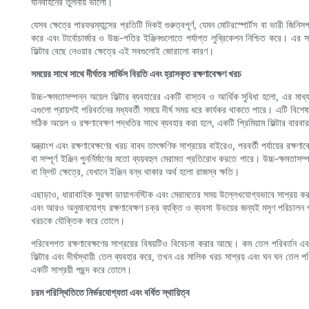
যানবাহনের তুলনায় ভালো।
যেসব ক্ষেত্রে পারফরম্যান্সের প্রতিটি দিকই গুরুত্বপূর্ণ, যেমন মোটরস্পোর্টস বা ভারী জিন
করে এবং টার্বোচার্জার ও উচ্চ-গতির ইঞ্জিনগুলোতে পর্যাপ্ত লুব্রিকেশন নিশ্চিত করে। এর স
ফিল্টার বেছে নেওয়ার ক্ষেত্রে এই সবগুলোই জোরালো কারণ।
সময়ের সাথে সাথে দীর্ঘতর সার্ভিস বিরতি এবং হ্রাসকৃত রক্ষণাবেক্ষণ খরচ
উচ্চ-ক্ষমতাসম্পন্ন অয়েল ফিল্টার ব্যবহারের একটি বাস্তব ও আর্থিক সুবিধা হলো, এর মাধ্য
এগুলো প্রায়শই পরিবর্তনের মধ্যবর্তী সময়ে দীর্ঘ সময় ধরে কার্যকর থাকতে পারে। এটি বিশ
সঠিক অয়েল ও রক্ষণাবেক্ষণ পদ্ধতির সাথে ব্যবহার করা হলে, একটি প্রিমিয়াম ফিল্টার বার
যন্ত্রাংশ এবং রক্ষণাবেক্ষণের খরচ বাবদ তাৎক্ষণিক সাশ্রয়ের বাইরেও, পরবর্তী পর্যায়ের রক
বা সম্পূর্ণ ইঞ্জিন পুনর্নির্মাণের মতো ব্যয়বহুল মেরামত প্রতিরোধ করতে পারে। উচ্চ-ক্ষমত
বা ফ্লিট ক্ষেত্রে, যেখানে ইঞ্জিন বন্ধ থাকার অর্থ হলো রাজস্ব ক্ষতি।
এছাড়াও, ধারাবাহিক সুরক্ষা ডায়াগনস্টিক এবং মেরামতের সময় উল্লেখযোগ্যভাবে সাশ্রয় করতে
এবং আরও অনুমানযোগ্য রক্ষণাবেক্ষণ চক্র ব্যক্তি ও ব্যবসা উভয়ের জন্যই মসৃণ পরিচালন পরি
খরচকে যৌক্তিক করে তোলে।
পরিবেশগত রক্ষণাবেক্ষণের সাশ্রয়ের বিষয়টিও বিবেচনা করার আছে। কম তেল পরিবর্তন এ
ফিল্টার এবং দীর্ঘস্থায়ী তেল ব্যবহার করে, তখন এর মালিক খরচ সাশ্রয় এবং ঘন ঘন তেল পরিব
একটি সাশ্রয়ী পছন্দ করে তোলে।
চরম পরিস্থিতিতে নির্ভরযোগ্যতা এবং বর্ধিত স্থায়িত্ব