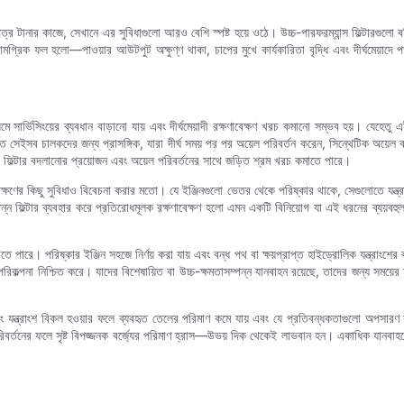
িসপত্র টানার কাজে, সেখানে এর সুবিধাগুলো আরও বেশি স্পষ্ট হয়ে ওঠে। উচ্চ-পারফরম্যান্স ফিল্টারগুলো
ামগ্রিক ফল হলো—পাওয়ার আউটপুট অক্ষুণ্ণ থাকা, চাপের মুখে কার্যকারিতা বৃদ্ধি এবং দীর্ঘমেয়াদে পা
মে সার্ভিসিংয়ের ব্যবধান বাড়ানো যায় এবং দীর্ঘমেয়াদী রক্ষণাবেক্ষণ খরচ কমানো সম্ভব হয়। যেহে
েষত সেইসব চালকদের জন্য প্রাসঙ্গিক, যারা দীর্ঘ সময় পর পর অয়েল পরিবর্তন করেন, সিন্থেটিক অয়েল 
বার ফিল্টার বদলানোর প্রয়োজন এবং অয়েল পরিবর্তনের সাথে জড়িত শ্রম খরচ কমাতে পারে।
্ষণাবেক্ষণের কিছু সুবিধাও বিবেচনা করার মতো। যে ইঞ্জিনগুলো ভেতর থেকে পরিষ্কার থাকে, সেগুলোতে যন্ত্
াসম্পন্ন ফিল্টার ব্যবহার করে প্রতিরোধমূলক রক্ষণাবেক্ষণ হলো এমন একটি বিনিয়োগ যা এই ধরনের ব্যয়
 পারে। পরিষ্কার ইঞ্জিন সহজে নির্ণয় করা যায় এবং বন্ধ পথ বা ক্ষয়প্রাপ্ত হাইড্রোলিক যন্ত্রাংশের
কল্পনা নিশ্চিত করে। যাদের বিশেষায়িত বা উচ্চ-ক্ষমতাসম্পন্ন যানবাহন রয়েছে, তাদের জন্য সময়ের আ
বং যন্ত্রাংশ বিকল হওয়ার ফলে ব্যবহৃত তেলের পরিমাণ কমে যায় এবং যে প্রতিবন্ধকতাগুলো অপসা
র্তনের ফলে সৃষ্ট বিপজ্জনক বর্জ্যের পরিমাণ হ্রাস—উভয় দিক থেকেই লাভবান হন। একাধিক যানবাহনের ক্ষেত