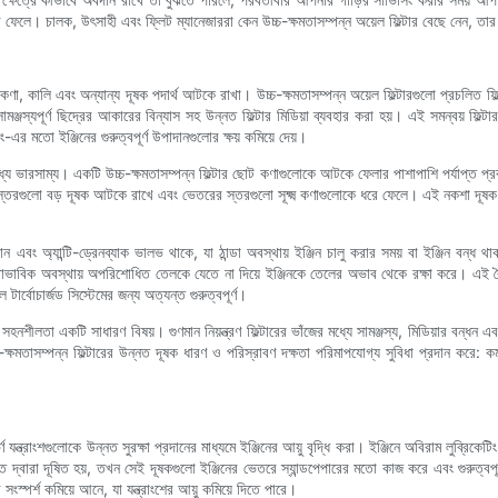
াব ফেলে। চালক, উৎসাহী এবং ফ্লিট ম্যানেজাররা কেন উচ্চ-ক্ষমতাসম্পন্ন অয়েল ফিল্টার বেছে নেন,
ণা, কালি এবং অন্যান্য দূষক পদার্থ আটকে রাখা। উচ্চ-ক্ষমতাসম্পন্ন অয়েল ফিল্টারগুলো প্রচলিত ফ
্জস্যপূর্ণ ছিদ্রের আকারের বিন্যাস সহ উন্নত ফিল্টার মিডিয়া ব্যবহার করা হয়। এই সমন্বয় ফিল্ট
এর মতো ইঞ্জিনের গুরুত্বপূর্ণ উপাদানগুলোর ক্ষয় কমিয়ে দেয়।
ে ভারসাম্য। একটি উচ্চ-ক্ষমতাসম্পন্ন ফিল্টার ছোট কণাগুলোকে আটকে ফেলার পাশাপাশি পর্যাপ্ত প্রবাহ
স্তরগুলো বড় দূষক আটকে রাখে এবং ভেতরের স্তরগুলো সূক্ষ্ম কণাগুলোকে ধরে ফেলে। এই নকশা দূষক ধারণ
ন এবং অ্যান্টি-ড্রেনব্যাক ভালভ থাকে, যা ঠান্ডা অবস্থায় ইঞ্জিন চালু করার সময় বা ইঞ্জিন বন্ধ থা
বাভাবিক অবস্থায় অপরিশোধিত তেলকে যেতে না দিয়ে ইঞ্জিনকে তেলের অভাব থেকে রক্ষা করে। এই বৈশিষ্
টার্বোচার্জড সিস্টেমের জন্য অত্যন্ত গুরুত্বপূর্ণ।
হনশীলতা একটি সাধারণ বিষয়। গুণমান নিয়ন্ত্রণ ফিল্টারের ভাঁজের মধ্যে সামঞ্জস্য, মিডিয়ার বন্ধন 
্চ-ক্ষমতাসম্পন্ন ফিল্টারের উন্নত দূষক ধারণ ও পরিস্রাবণ দক্ষতা পরিমাপযোগ্য সুবিধা প্রদান করে: ক
্বপূর্ণ যন্ত্রাংশগুলোকে উন্নত সুরক্ষা প্রদানের মাধ্যমে ইঞ্জিনের আয়ু বৃদ্ধি করা। ইঞ্জিনে অবিরাম লুব
দ্বারা দূষিত হয়, তখন সেই দূষকগুলো ইঞ্জিনের ভেতরে স্যান্ডপেপারের মতো কাজ করে এবং গুরুত্বপূর
 সংস্পর্শ কমিয়ে আনে, যা যন্ত্রাংশের আয়ু কমিয়ে দিতে পারে।