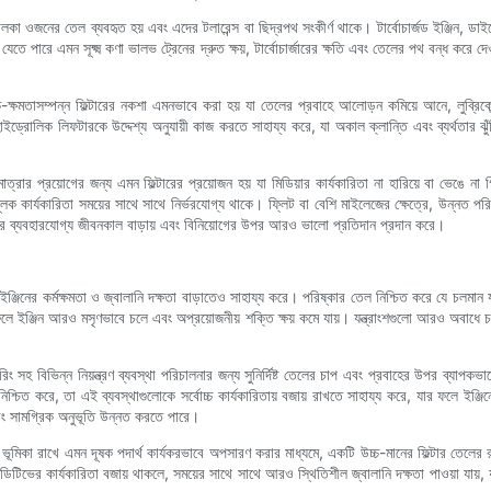
লকা ওজনের তেল ব্যবহৃত হয় এবং এদের টলারেন্স বা ছিদ্রপথ সংকীর্ণ থাকে। টার্বোচার্জড ইঞ্জিন, ডা
ারে এমন সূক্ষ্ম কণা ভালভ ট্রেনের দ্রুত ক্ষয়, টার্বোচার্জারের ক্ষতি এবং তেলের পথ বন্ধ করে দেওয়ার
-ক্ষমতাসম্পন্ন ফিল্টারের নকশা এমনভাবে করা হয় যা তেলের প্রবাহে আলোড়ন কমিয়ে আনে, লুব্রিকেন্টে
ও হাইড্রোলিক লিফটারকে উদ্দেশ্য অনুযায়ী কাজ করতে সাহায্য করে, যা অকাল ক্লান্তি এবং ব্যর্থতা
ত্রার প্রয়োগের জন্য এমন ফিল্টারের প্রয়োজন হয় যা মিডিয়ার কার্যকারিতা না হারিয়ে বা ভেঙে না 
ূলক কার্যকারিতা সময়ের সাথে সাথে নির্ভরযোগ্য থাকে। ফ্লিট বা বেশি মাইলেজের ক্ষেত্রে, উন্নত পর
্রেনের ব্যবহারযোগ্য জীবনকাল বাড়ায় এবং বিনিয়োগের উপর আরও ভালো প্রতিদান প্রদান করে।
এটি ইঞ্জিনের কর্মক্ষমতা ও জ্বালানি দক্ষতা বাড়াতেও সাহায্য করে। পরিষ্কার তেল নিশ্চিত করে যে চলমান
র ফলে ইঞ্জিন আরও মসৃণভাবে চলে এবং অপ্রয়োজনীয় শক্তি ক্ষয় কমে যায়। যন্ত্রাংশগুলো আরও অবাধে 
িং সহ বিভিন্ন নিয়ন্ত্রণ ব্যবস্থা পরিচালনার জন্য সুনির্দিষ্ট তেলের চাপ এবং প্রবাহের উপর ব্যাপকভা
স নিশ্চিত করে, তা এই ব্যবস্থাগুলোকে সর্বোচ্চ কার্যকারিতায় বজায় রাখতে সাহায্য করে, যার ফলে ইঞ
 এবং সামগ্রিক অনুভূতি উন্নত করতে পারে।
 ভূমিকা রাখে এমন দূষক পদার্থ কার্যকরভাবে অপসারণ করার মাধ্যমে, একটি উচ্চ-মানের ফিল্টার তেলের 
ডিটিভের কার্যকারিতা বজায় থাকলে, সময়ের সাথে সাথে আরও স্থিতিশীল জ্বালানি দক্ষতা পাওয়া যায়, 