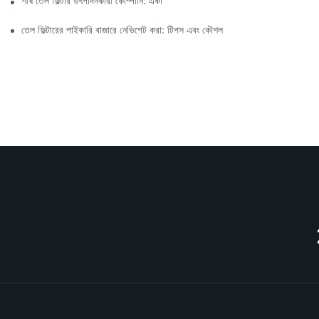
শীর্ষ তেল ফিল্টার উৎপাদনকারী কোম্পানি: একটি বিস্তৃত সারসংক্ষেপ
তেল ফিল্টারের পাইকারি বাজারে নেভিগেট করা: টিপস এবং কৌশল