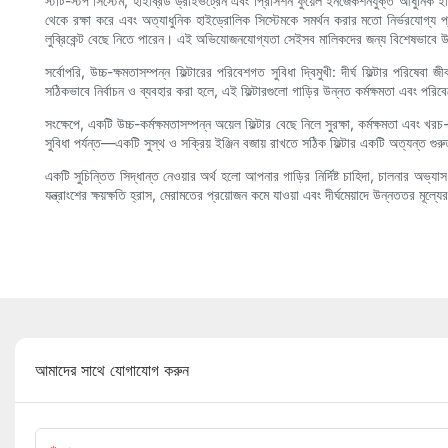
স্টার্ট-স্টপ সিস্টেম, হাইব্রিড ড্রাইভট্রেন এবং প্রিসিশন ফুয়েল ইনজেকশনযুক্ত আধুনিক ই
থেকে রক্ষা করে এবং অত্যাধুনিক হাইড্রোলিক সিস্টেমকে সমর্থন করার মতো নির্ভরযোগ্য প
লুব্রিকেন্ট বেছে নিতে পারেন। এই অভিযোজনযোগ্যতা সেইসব মালিকদের জন্য বিশেষভাবে উপক
সর্বোপরি, উচ্চ-ক্ষমতাসম্পন্ন ফিল্টারের পরিবেশগত সুবিধা দ্বিমুখী: দীর্ঘ ফিল্টার পরি
সঠিকভাবে নির্বাচন ও ব্যবহার করা হলে, এই ফিল্টারগুলো গাড়ির উন্নত কর্মক্ষমতা এবং 
সংক্ষেপে, একটি উচ্চ-কর্মক্ষমতাসম্পন্ন অয়েল ফিল্টার বেছে নিলে সুরক্ষা, কর্মক্ষমতা এবং 
সুবিধা পর্যন্ত—একটি সুস্থ ও সক্রিয় ইঞ্জিন বজায় রাখতে সঠিক ফিল্টার একটি অত্যন্ত গুরু
একটি সুচিন্তিত সিদ্ধান্ত নেওয়ার অর্থ হলো আপনার গাড়ির নির্দিষ্ট চাহিদা, চালনার অ
যন্ত্রাংশের ক্ষয়ক্ষতি হ্রাস, মেরামতের প্রয়োজন কমে যাওয়া এবং দীর্ঘমেয়াদে উন্নততর মূল্
আমাদের সাথে যোগাযোগ করুন