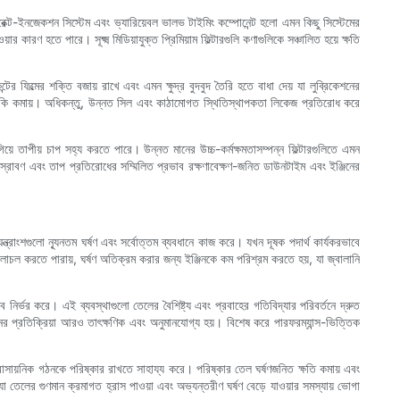
ইরেক্ট-ইনজেকশন সিস্টেম এবং ভ্যারিয়েবল ভালভ টাইমিং কম্পোনেন্ট হলো এমন কিছু সিস্টেমের
 কারণ হতে পারে। সূক্ষ্ম মিডিয়াযুক্ত প্রিমিয়াম ফিল্টারগুলি কণাগুলিকে সঞ্চালিত হয়ে ক্ষতি
র ফিল্মের শক্তি বজায় রাখে এবং এমন ক্ষুদ্র বুদবুদ তৈরি হতে বাধা দেয় যা লুব্রিকেশনের
র ঝুঁকি কমায়। অধিকন্তু, উন্নত সিল এবং কাঠামোগত স্থিতিস্থাপকতা লিকেজ প্রতিরোধ করে
গিয়ে তাপীয় চাপ সহ্য করতে পারে। উন্নত মানের উচ্চ-কর্মক্ষমতাসম্পন্ন ফিল্টারগুলিতে এমন
িস্রাবণ এবং তাপ প্রতিরোধের সম্মিলিত প্রভাব রক্ষণাবেক্ষণ-জনিত ডাউনটাইম এবং ইঞ্জিনের
 যন্ত্রাংশগুলো ন্যূনতম ঘর্ষণ এবং সর্বোত্তম ব্যবধানে কাজ করে। যখন দূষক পদার্থ কার্যকরভাবে
চলাচল করতে পারায়, ঘর্ষণ অতিক্রম করার জন্য ইঞ্জিনকে কম পরিশ্রম করতে হয়, যা জ্বালানি
বে নির্ভর করে। এই ব্যবস্থাগুলো তেলের বৈশিষ্ট্য এবং প্রবাহের গতিবিদ্যার পরিবর্তনে দ্রুত
্জিনের প্রতিক্রিয়া আরও তাৎক্ষণিক এবং অনুমানযোগ্য হয়। বিশেষ করে পারফরম্যান্স-ভিত্তিক
রাসায়নিক গঠনকে পরিষ্কার রাখতে সাহায্য করে। পরিষ্কার তেল ঘর্ষণজনিত ক্ষতি কমায় এবং
যা তেলের গুণমান ক্রমাগত হ্রাস পাওয়া এবং অভ্যন্তরীণ ঘর্ষণ বেড়ে যাওয়ার সমস্যায় ভোগা