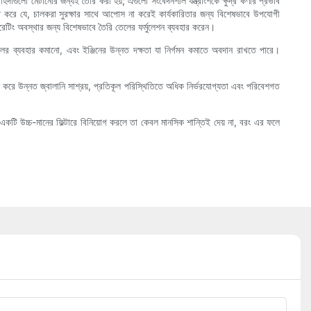
াহিদাগুলো মেটানোর জন্যই তৈরি করা হয়; এগুলো সংবেদনশীল যন্ত্রাংশকে ক্ষুদ্র কণার প্রভাব
্চিত করে যে, চালকরা সুরক্ষার সাথে আপোস না করেই কার্যকারিতার জন্য বিশেষভাবে উপযোগী
রেটিং অবস্থার জন্য বিশেষভাবে তৈরি তেলের ফর্মুলেশন ব্যবহার করেন।
ে তেলের ব্যবহার কমানো, এবং ইঞ্জিনের উন্নত দক্ষতা যা নির্গমন কমাতে অবদান রাখতে পারে।
ে শুরু করে উন্নত জ্বালানি সাশ্রয়, প্রতিকূল পরিস্থিতিতে অধিক নির্ভরযোগ্যতা এবং পরিবেশগত
 একটি উচ্চ-মানের ফিল্টারে বিনিয়োগ করলে তা কেবল মানসিক শান্তিই দেয় না, বরং এর ফলে