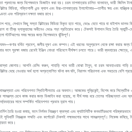
যকারিতা প্রদানের জন্য বিশেষভাবে ডিজাইন করা হয়। চরম তাপমাত্রায় চালিত যানবাহন, ভারী জিনিস টা
ক ফিল্টার মিডিয়া, শক্তিশালী এন্ড ক্যাপ এবং উচ্চ-তাপমাত্রার ইলাস্টোমার—তাপীয় ক্ষয় এবং যান্ত্
্ডতা এবং পরিস্রাবণ দক্ষতা বজায় রাখে।
পড়ে, সেখানে কিছু সস্তা ফিল্টারের মিডিয়া বিকৃত হতে পারে, ভেঙে যেতে পারে বা বাইপাস ভালভ বিকল
বা তীব্র ভ্যাকুয়ামের অধীনেও ভেঙে পড়া প্রতিরোধ করে। টেকসই উপাদান দিয়ে তৈরি অ্যান্টি-ড্রেনব
ো স্টার্টআপের সময় ক্ষয়ের জন্য বিশেষভাবে ঝুঁকিপূর্ণ।
েমন—কণার বর্ধিত প্রবেশ, জলীয় দূষণ এবং কম্পন। এই ধরনের অনুপ্রবেশ থেকে রক্ষা করার জন্য প্রিম
ফলে সুরক্ষা বজায় রেখেই ইঞ্জিন নোংরা পরিবেশে দীর্ঘক্ষণ চলতে পারে। ভারী ব্যবহারের ক্ষেত্রে, এই 
তা আস্থা জোগায়। আপনি রেসিং করুন, পাহাড়ি পথে ভারী বোঝা টানুন, বা চরম আবহাওয়ায় গাড়
ফিল্টার বেছে নেওয়ার অর্থ হলো অপ্রত্যাশিত ঘটনা কম ঘটা, নিরাপদ পরিচালনা এবং সবচেয়ে বেশি প্রয়োজ
সামঞ্জস্যতা এবং পরিবেশগত স্থিতিশীলতায় এর অবদান। আজকের লুব্রিকেন্ট, বিশেষ করে সিন্থেটিক এবং
থে সামঞ্জস্য রেখে কাজ করার জন্য ডিজাইন করা হয়েছে, যা দীর্ঘ সময় ধরে তেলের পরিচ্ছন্নতা এবং অ্
র্ব্যবহারের সাথে সম্পর্কিত পরিবেশগত প্রভাব হ্রাস পায়।
র্নিশ তৈরি হওয়া কমায়, ফলে নির্গমন নিয়ন্ত্রণ ব্যবস্থা এবং ক্যাটালিটিক কনভার্টারগুলো পরিষ্কা
াটি নিয়ন্ত্রক সম্মতি এবং কর্পোরেট টেকসই লক্ষ্যগুলোর সাথে সামঞ্জস্যপূর্ণ। লিকেজ কমিয়ে, টার্বো
সহায়তা করে।