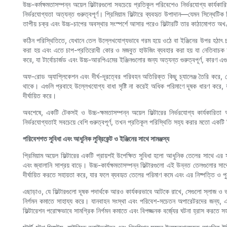
উচ্চ-কর্মক্ষমতাসম্পন্ন অয়েল ফিল্টারগুলো সবচেয়ে প্রতিকূল পরিবেশেও নির্ভরযোগ্য কার্
নির্ভরযোগ্যতা অত্যন্ত গুরুত্বপূর্ণ। প্রিমিয়াম ফিল্টারে ব্যবহৃত উপাদান—যেমন সিন্থেটি
তাপীয় চক্র এবং উচ্চ-চাপের অবস্থার সংস্পর্শে আসার পরেও ফিল্টারটি তার কাঠামোগত অখণ
কঠিন পরিস্থিতিতে, যেখানে তেল উল্লেখযোগ্যভাবে গরম হয়ে ওঠে বা ইঞ্জিনের উপর হঠাৎ চাপ 
করা হয় এবং এতে চাপ-প্রতিরোধী কোর ও মজবুত হাউজিং ব্যবহার করা হয় যা নেতিবাচক চাপ 
করে, যা টার্বোচার্জড এবং উচ্চ-আরপিএমের ইঞ্জিনগুলোর জন্য অত্যন্ত গুরুত্বপূর্ণ, কারণ এগুল
অফ-রোড অ্যাপ্লিকেশন এবং দীর্ঘ-দূরত্বের পরিবহন অতিরিক্ত কিছু চ্যালেঞ্জ তৈরি করে, য
থাকে। এগুলি প্রবাহে উল্লেখযোগ্য বাধা সৃষ্টি না করেই অধিক পরিমাণে দূষক ধারণ করে, যার 
দীর্ঘায়িত করে।
অবশেষে, একটি টেকসই ও উচ্চ-ক্ষমতাসম্পন্ন অয়েল ফিল্টারের নির্ভরযোগ্য কার্যকারি
নির্ভরযোগ্যতাই সবচেয়ে বেশি গুরুত্বপূর্ণ, তখন প্রতিকূল পরিস্থিতি সহ্য করার মতো একটি 
পরিবেশগত সুবিধা এবং আধুনিক লুব্রিকেন্ট ও ইঞ্জিনের সাথে সামঞ্জস্য
প্রিমিয়াম অয়েল ফিল্টারের একটি প্রায়শই উপেক্ষিত সুবিধা হলো আধুনিক তেলের সাথে এর 
এবং জ্বালানি সাশ্রয় বাড়ে। উচ্চ-কার্যক্ষমতাসম্পন্ন ফিল্টারগুলো এই উন্নত তেলগুলোর সা
দীর্ঘায়িত করতে সহায়তা করে, যার ফলে ব্যবহৃত তেলের পরিমাণ কমে এবং এর নিষ্পত্তি ও পুন
এছাড়াও, যে ফিল্টারগুলো দূষক পদার্থকে আরও কার্যকরভাবে আটকে রাখে, সেগুলো স্লাজ ও ভা
নির্গমন কমাতে সাহায্য করে। যানবাহন সংস্থা এবং পরিবেশ-সচেতন অপারেটরদের জন্য, এই সুবিধ
ফিল্টারেশন পরোক্ষভাবে সামগ্রিক নির্গমন কমাতে এবং বিপজ্জনক বর্জ্যের ঘটনা হ্রাস করতে 