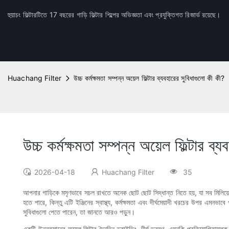
হুয়াচং ফিল্টারটিতে 17 বছরের গাড়ি ফিল্টার শিল্পের অভিজ্ঞতা এবং প্রযুক্তিগত রিজার্ভ রয়েছে।
Huachang Filter
উচ্চ কর্মক্ষমতা সম্পন্ন অয়েল ফিল্টার ব্যবহারের সুবিধাগুলো কী কী?
উচ্চ কর্মক্ষমতা সম্পন্ন অয়েল ফিল্টার ব্
2026-04-18
Huachang Filter
35
আপনার গাড়িকে মসৃণভাবে সচল রাখতে অনেক ছোট ছোট সিদ্ধান্ত নিতে হয়, যা সব মিলিয়ে
হতে পারে, কিন্তু এটি ইঞ্জিনের স্বাস্থ্য, কর্মক্ষমতা এবং দীর্ঘমেয়াদী খরচের উপর এম
সুবিধাগুলো পেতে পারেন, তা জানতে আরও পড়ুন।
একটি উন্নতমানের অয়েল ফিল্টার দৈনন্দিন ড্রাইভিং, দীর্ঘ ভ্রমণ, এমনকি প্রতিযোগিতামূ