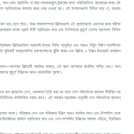
না, অফ-রোড ড্রাইভিং বা উচ্চ-পারফরম্যান্স ট্র্যাকের মতো পরিস্থিতিতে ব্যবহারের জন্য এই
রিক চাপ প্রতিরোধের ক্ষমতার জন্য বেছে নেওয়া হয়। এই উপাদানগুলো নিশ্চিত করে যে, বারবার
 হয়ে যেতে পারে। উচ্চ-ক্ষমতাসম্পন্ন ফিল্টারগুলো এই ব্যর্থতাগুলো এড়ানোর জন্য পরীক্ষা
্যাক ভালভ ড্রাই স্টার্ট প্রতিরোধ করে এবং ইগনিশনের মুহূর্তে তেলের প্রাপ্যতা নিশ্চিত
িয়াম ফিল্টারগুলিতে প্রায়শই উন্নত সিলিং প্রযুক্তি এবং আরও নিখুঁত নির্মাণ সহনশীলতা
সুবিধাটি অপ্রত্যাশিত রক্ষণাবেক্ষণের ঝুঁকি কমায় এবং ফিল্টার ও ইঞ্জিন উভয়েরই কার্যকাল
ি চালান—আপনার ফিল্টারটি কার্যকর থাকবে, এই জ্ঞান আপনাকে মানসিক শান্তি দেয়। যখন
নের মুহূর্তে ইঞ্জিনের আরও ধারাবাহিক সুরক্ষা।
 কম সান্দ্রতার তেল, এমনভাবে তৈরি করা হয় যাতে তেল পরিবর্তনের ব্যবধান দীর্ঘায়িত হয়
যাডিটিভের কার্যকারিতা বজায় রাখে। এই সমন্বয় প্রয়োজন অনুযায়ী তেল পরিবর্তনের ব্যবধান
রভাবে চলতে থাকে। পরিষ্কার তেল এবং পরিষ্কার ইঞ্জিন আরও কার্যকর দহনে এবং টেলপাইপ থেকে
চার্জারের ব্যর্থতা প্রতিরোধ করে এবং তেল-সম্পর্কিত ইঞ্জিনের সমস্যা এড়িয়ে, প্রিমিয়াম