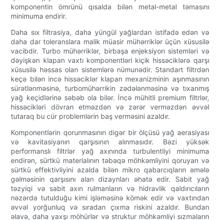
komponentin ömrünü qısalda bilən metal-metal təmasını
minimuma endirir.
Daha sıx filtrasiya, daha yüngül yağlardan istifadə edən və
daha dar toleranslara malik müasir mühərriklər üçün xüsusilə
vacibdir. Turbo mühərriklər, birbaşa enjeksiyon sistemləri və
dəyişkən klapan vaxtı komponentləri kiçik hissəciklərə qarşı
xüsusilə həssas olan sistemlərə nümunədir. Standart filtrdən
keçə bilən incə hissəciklər klapan mexanizminin aşınmasının
sürətlənməsinə, turbomühərrikin zədələnməsinə və tıxanmış
yağ keçidlərinə səbəb ola bilər. İncə mühitli premium filtrlər,
hissəcikləri dövran etməzdən və zərər verməzdən əvvəl
tutaraq bu cür problemlərin baş verməsini azaldır.
Komponentlərin qorunmasının digər bir ölçüsü yağ aerasiyası
və kavitasiyanın qarşısının alınmasıdır. Bəzi yüksək
performanslı filtrlər yağ axınında turbulentliyi minimuma
endirən, sürtkü materialının təbəqə möhkəmliyini qoruyan və
sürtkü effektivliyini azalda bilən mikro qabarcıqların əmələ
gəlməsinin qarşısını alan dizaynları əhatə edir. Sabit yağ
təzyiqi və sabit axın rulmanların və hidravlik qaldırıcıların
nəzərdə tutulduğu kimi işləməsinə kömək edir və vaxtından
əvvəl yorğunluq və sıradan çıxma riskini azaldır. Bundan
əlavə, daha yaxşı möhürlər və struktur möhkəmliyi sızmaların