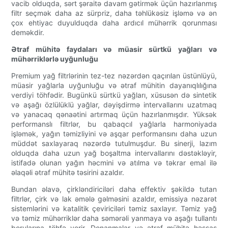
vacib olduqda, sərt şəraitə davam gətirmək üçün hazırlanmış
filtr seçmək daha az sürpriz, daha təhlükəsiz işləmə və ən
çox ehtiyac duyulduqda daha ardıcıl mühərrik qorunması
deməkdir.
Ətraf mühitə faydaları və müasir sürtkü yağları və
mühərriklərlə uyğunluğu
Premium yağ filtrlərinin tez-tez nəzərdən qaçırılan üstünlüyü,
müasir yağlarla uyğunluğu və ətraf mühitin dayanıqlılığına
verdiyi töhfədir. Bugünkü sürtkü yağları, xüsusən də sintetik
və aşağı özlülüklü yağlar, dəyişdirmə intervallarını uzatmaq
və yanacaq qənaətini artırmaq üçün hazırlanmışdır. Yüksək
performanslı filtrlər, bu qabaqcıl yağlarla harmoniyada
işləmək, yağın təmizliyini və aşqar performansını daha uzun
müddət saxlayaraq nəzərdə tutulmuşdur. Bu sinerji, lazım
olduqda daha uzun yağ boşaltma intervallarını dəstəkləyir,
istifadə olunan yağın həcmini və atılma və təkrar emal ilə
əlaqəli ətraf mühitə təsirini azaldır.
Bundan əlavə, çirkləndiriciləri daha effektiv şəkildə tutan
filtrlər, çirk və lak əmələ gəlməsini azaldır, emissiya nəzarət
sistemlərini və katalitik çeviriciləri təmiz saxlayır. Təmiz yağ
və təmiz mühərriklər daha səmərəli yanmaya və aşağı tullantı
borularına töhfə verir. Donanmalar və ətraf mühitə həssas