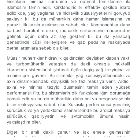
hissələrin minimal sürtünmə və optimal təmizlənmə ilə
işləməsini təmin edir. Çirkləndiricilər effektiv şəkildə idarə
edildikdə, yağ yağlama və hidravlik xüsusiyyətlərini qoruyub
saxlayır ki, bu da mühərrikin daha hamar işləməsinə və
parazit itkilərinin azalmasına səbəb olur. Komponentlər daha
sərbəst hərəkət etdikcə, mühərrik sürtünmənin öhdəsindən
gəlmək üçün daha az səy göstərir ki, bu da yanacaq
qənaətində cüzi irəliləyişlərə və qaz pedalına reaksiyada
dərhal artımlara səbəb ola bilər.
Müasir mühərriklər hidravlik qaldırıcılar, dəyişkən klapan vaxtı
və turbomühərrik yataqları da daxil olmaqla müxtəlif
idarəetmə sistemlərini işlətmək üçün dəqiq yağ təzyiqinə və
axınına çox güvənir. Bu sistemlər yağ xüsusiyyətlərindəki və
axın dinamikasındakı dəyişikliklərə tez reaksiya verir. Ardıcıl
axını və minimal təzyiq düşməsini təmin edən yüksək
performanslı filtr, bu sistemlərin pik funksionallığını qorumağa
kömək edir və bu da mühərrikin daha ani və proqnozlaşdırıla
bilən reaksiyasına səbəb olur. Xüsusilə performansa yönəlmiş
sürücülük və ya yedəkləmə ssenarilərində bu ardıcıl reaksiya
sürücülük qabiliyyətini və avtomobilin ümumi hissini
yaxşılaşdıra bilər.
Digər bir amil daxili çamur və lak əmələ gəlməsinin