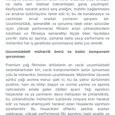
və daha sərt istehsal tolerantlıqları geniş yayılmışdır.
Keyfiyyətə nəzarət ardıcıl qırış aralığını, mühitin bağlanmasını
və struktur bütövlüyünü təmin edir ki, bu da kanalizasiya və
vaxtından əvvəl sıradan çıxmanın qarşısını alır.
Uzunömürlülük, səmərəlilik və qorunma tələb edən sürücülər
üçün yüksək performanslı filtrlərin artan çirkləndiricilərin
tutulması və filtrasiya səmərəliliyi ölçülə bilən faydalara
çevrilir: daha az aşınma, zamanla daha yaxşı performans və
mühərrikin hər iş şəraitində qorunmasına daha çox əminlik.
Uzunmüddətli mühərrik ömrü və üstün komponent
qorunması
Premium yağ filtrindən istifadənin ən vacib uzunmüddətli
üstünlüklərindən biri, vacib komponentlərin üstün qorunması
yolu ilə mühərrikin ömrünün uzadılmasıdır. Mühərriklər davamlı
sürtkü yağı axınına məruz qalır ki, bu da yalnız sürtünməni
azaltmır, həm də istiliyi daşıyır və normal yanma və aşınma
nəticəsində əmələ gələn zibilləri aparır. Yağ aşındırıcı
hissəciklər və ya yanmanın əlavə məhsulları ilə çirkləndikdə,
bu çirkləndiricilər mühərrikin içərisində zımpara kimi hərəkət
edir və həyati əhəmiyyətli hərəkət edən hissələrdə aşınmanı
sürətləndirir. Bu hissəcikləri effektiv şəkildə aradan
qaldıraraq, yüksək performanslı filtr aşındırıcı təsiri azaldır və