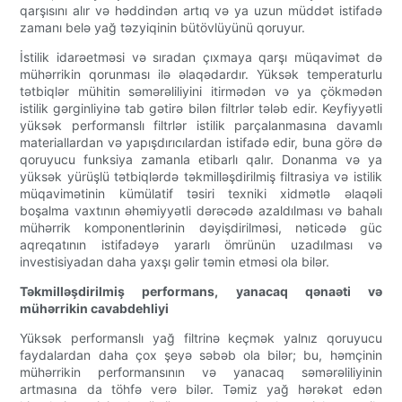
qarşısını alır və həddindən artıq və ya uzun müddət istifadə
zamanı belə yağ təzyiqinin bütövlüyünü qoruyur.
İstilik idarəetməsi və sıradan çıxmaya qarşı müqavimət də
mühərrikin qorunması ilə əlaqədardır. Yüksək temperaturlu
tətbiqlər mühitin səmərəliliyini itirmədən və ya çökmədən
istilik gərginliyinə tab gətirə bilən filtrlər tələb edir. Keyfiyyətli
yüksək performanslı filtrlər istilik parçalanmasına davamlı
materiallardan və yapışdırıcılardan istifadə edir, buna görə də
qoruyucu funksiya zamanla etibarlı qalır. Donanma və ya
yüksək yürüşlü tətbiqlərdə təkmilləşdirilmiş filtrasiya və istilik
müqavimətinin kümülatif təsiri texniki xidmətlə əlaqəli
boşalma vaxtının əhəmiyyətli dərəcədə azaldılması və bahalı
mühərrik komponentlərinin dəyişdirilməsi, nəticədə güc
aqreqatının istifadəyə yararlı ömrünün uzadılması və
investisiyadan daha yaxşı gəlir təmin etməsi ola bilər.
Təkmilləşdirilmiş performans, yanacaq qənaəti və
mühərrikin cavabdehliyi
Yüksək performanslı yağ filtrinə keçmək yalnız qoruyucu
faydalardan daha çox şeyə səbəb ola bilər; bu, həmçinin
mühərrikin performansının və yanacaq səmərəliliyinin
artmasına da töhfə verə bilər. Təmiz yağ hərəkət edən