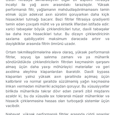
incəliyi ilə yağ axını arasındakı tarazlıqdır. Yüksək
performanslı filtr, yağlamanın məhdudlaşdırılmamasını təmin
etmək üçün adekvat axın sürətini qoruyarkən daha kiçik
hissəcikləri tutmağı bacarır. Bəzi filtrlər filtrasiya qradiyenti
təmin edən çoxqatlı mühit və ya sintetik liflərdən istifadə edir:
xarici təbəqələr böyük çirkləndiriciləri tutur, daxili təbəqələr
isə daha incə hissəcikləri tutur. Bu dizayn çirkləndiricinin
saxlama qabiliyyətini maksimum dərəcədə artırır və
dəyişikliklər arasında filtrin ömrünü uzadır.
Ortam təkmilləşdirmələrinə əlavə olaraq, yüksək performanslı
filtrlər, soyuq işə salınma zamanı və ya mühərrik
söndürüldükdə çirkləndiricilərin filtrdən keçməsinin qarşısını
almaq üçün daha yaxşı möhürləyici materiallar və geri
axıdılma əleyhinə klapanlardan ibarətdir. Daxili bypass
klapanları yalnız yüksək axın şəraitində açılmaq üçün
kalibrlənir və normal şəraitdə süzülməmiş yağın keçməsinə
imkan vermədən mühərriki aclıqdan qoruyur. Bu xüsusiyyətlər
birlikdə mühərrikdə təkrar dövr edən zərərli zibil miqdarını
azaldır ki, bu da xüsusilə sıx toleranslı müasir mühərriklər və
hissəcik çirklənməsinə həssas olan turboşarjlı sistemlər üçün
vacibdir.
Nəhayət, yüksək performanslı filtrlər arasında ciddi sınaqlar