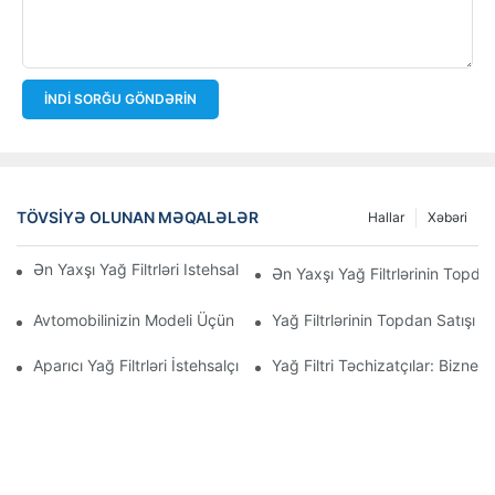
İNDI SORĞU GÖNDƏRIN
TÖVSIYƏ OLUNAN MƏQALƏLƏR
Hallar
Xəbəri
Ən Yaxşı Yağ Filtrləri Istehsal Edən Şirkətlər: Hərtərəfli Baxış
Ən Yaxşı Yağ Filtrlərinin Topdan
Avtomobilinizin Modeli Üçün Düzgün Yağ Filtrinin Seçilməsi: Əsa
Yağ Filtrlərinin Topdan Satışı 
Aparıcı Yağ Filtrləri İstehsalçılarına Və Onların İnnovasiyalarına D
Yağ Filtri Təchizatçılar: Biznes