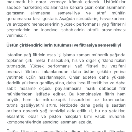
məlumatlı bir qərar verməyə kömək edəcək. Üstünlüklər
sadəcə marketinq iddialarından kənara çıxır; onlar aşınmanın
qarşısının alınmasına, səmərəliliyə və ətraf mühitin
qorunmasına təsir göstərir. Aşağıda sürücülərin, həvəskarların
və avtopark menecerlərinin yüksək performanslı yağ filtrlərini
seçmələrinin ən inandırıcı səbəblərinin ətraflı araşdırılması
verilmişdir.
Üstün çirkləndiricilərin tutulması və filtrasiya səmərəliliyi
İstənilən yağ filtrinin əsas işi işləmə zamanı mühərrik yağında
toplanan çirk, metal hissəcikləri, his və digər çirkləndiriciləri
tutmaqdır. Yüksək performanslı yağ filtrləri bu vəzifəni
ənənəvi filtrlərin imkanlarından daha üstün şəkildə yerinə
yetirmək üçün hazırlanmışdır. Onlar adətən daha yüksək
dərinlik yükləmə qabiliyyətinə, daha incə lif tərkibinə və daha
sabit məsamə ölçüsü paylanmasına malik qabaqcıl filtr
mühitlərindən istifadə edirlər. Bu kombinasiya filtrin həm
böyük, həm də mikroskopik hissəcikləri tez tıxanmadan
tutma qabiliyyətini artırır. Nəticədə daha geniş iş saatları
ərzində davamlı yağ təmizliyi əldə edilir ki, bu da yataklar,
eksantrik loblar və piston halqaları kimi vacib mühərrik
komponentlərində aşındırıcı aşınmanı azaldır.
Üstün filtrasiya səmərəliliyinin digər bir aspekti filtrasiya