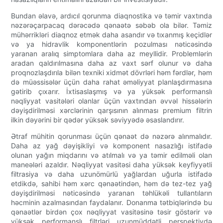
Bundan əlavə, ardıcıl qorunma diaqnostika və təmir vaxtında
nəzərəçarpacaq dərəcədə qənaətə səbəb ola bilər. Təmiz
mühərrikləri diaqnoz etmək daha asandır və tıxanmış keçidlər
və ya hidravlik komponentlərin pozulması nəticəsində
yaranan aralıq simptomlara daha az meyllidir. Problemlərin
aradan qaldırılmasına daha az vaxt sərf olunur və daha
proqnozlaşdırıla bilən texniki xidmət dövrləri həm fərdlər, həm
də müəssisələr üçün daha rahat əməliyyat planlaşdırmasına
gətirib çıxarır. İxtisaslaşmış və ya yüksək performanslı
nəqliyyat vasitələri olanlar üçün vaxtından əvvəl hissələrin
dəyişdirilməsi xərclərinin qarşısının alınması premium filtrin
ilkin dəyərini bir qədər yüksək səviyyədə əsaslandırır.
Ətraf mühitin qorunması üçün qənaət də nəzərə alınmalıdır.
Daha az yağ dəyişikliyi və komponent nasazlığı istifadə
olunan yağın miqdarını və atılmalı və ya təmir edilməli olan
maneələri azaldır. Nəqliyyat vasitəsi daha yüksək keyfiyyətli
filtrasiya və daha uzunömürlü yağlardan uğurla istifadə
etdikdə, sahibi həm xərc qənaətindən, həm də tez-tez yağ
dəyişdirilməsi nəticəsində yaranan təhlükəli tullantıların
həcminin azalmasından faydalanır. Donanma tətbiqlərində bu
qənaətlər birdən çox nəqliyyat vasitəsinə təsir göstərir və
yüksək performanslı filtrləri uzunmüddətli perspektivdə