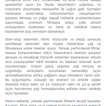
operatorlar üçün bu fayda tənzimləyici uyğunluq və
korporativ dayanıqlılıq məqsədləri ilə uyğun gəlir. Sızmaları
minimuma endirməklə, turbomühərrikin nasazlıqlarının
qarşısını almaqla və yağla əlaqəli mühərrik problemlərindən
qaçınmaqla, premium filtrasiya dolayı yolla ümumi
emissiyaların azalmasını və daha az təhlükəli tullantı
hadisələrinin baş verməsini dəstəkləyir.
Start-stop sistemləri, hibrid ötürücülər və dəqiq yanacaq
yeridilməsi sistemləri olan müasir mühərriklər yağ və
filtrasiyaya unikal tələblər qoyur. Yüksək performanslı filtrlər,
həssas komponentlərə mikro hissəciklərin təsirinin qarşısını
almaqla və mürəkkəb hidravlik sistemləri dəstəkləyən etibarlı
axın xüsusiyyətləri təklif etməklə bu tələbləri ödəmək üçün
hazırlanmışdır. Onların geniş çeşiddə yağ kimyası ilə
uyğunluğu sürücülərin qorumadan səmərəliliyi üçün
optimallaşdırılmış sürtkü yağlarını seçə bilmələrini təmin edir.
Bu uyğunlaşma, xüsusən də ənənəvi və sintetik yağlar
arasında keçid edən və ya müəyyən iqlim və ya iş şəraiti
üçün hazırlanmış yağ formulalarından istifadə edən sahiblər
üçün faydalıdır.
Nəticə etibarilə, yüksək performanslı filtrlərin ekoloji faydaları
ikiqatdır: filtrin daha uzun xidmət müddəti sayəsində material