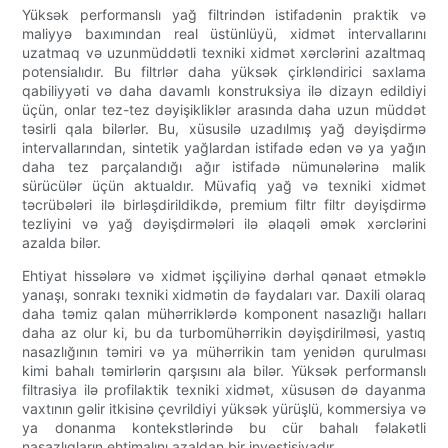
Yüksək performanslı yağ filtrindən istifadənin praktik və
maliyyə baxımından real üstünlüyü, xidmət intervallarını
uzatmaq və uzunmüddətli texniki xidmət xərclərini azaltmaq
potensialıdır. Bu filtrlər daha yüksək çirkləndirici saxlama
qabiliyyəti və daha davamlı konstruksiya ilə dizayn edildiyi
üçün, onlar tez-tez dəyişikliklər arasında daha uzun müddət
təsirli qala bilərlər. Bu, xüsusilə uzadılmış yağ dəyişdirmə
intervallarından, sintetik yağlardan istifadə edən və ya yağın
daha tez parçalandığı ağır istifadə nümunələrinə malik
sürücülər üçün aktualdır. Müvafiq yağ və texniki xidmət
təcrübələri ilə birləşdirildikdə, premium filtr filtr dəyişdirmə
tezliyini və yağ dəyişdirmələri ilə əlaqəli əmək xərclərini
azalda bilər.
Ehtiyat hissələrə və xidmət işçiliyinə dərhal qənaət etməklə
yanaşı, sonrakı texniki xidmətin də faydaları var. Daxili olaraq
daha təmiz qalan mühərriklərdə komponent nasazlığı halları
daha az olur ki, bu da turbomühərrikin dəyişdirilməsi, yastıq
nasazlığının təmiri və ya mühərrikin tam yenidən qurulması
kimi bahalı təmirlərin qarşısını ala bilər. Yüksək performanslı
filtrasiya ilə profilaktik texniki xidmət, xüsusən də dayanma
vaxtının gəlir itkisinə çevrildiyi yüksək yürüşlü, kommersiya və
ya donanma kontekstlərində bu cür bahalı fəlakətli
nasazlıqların ehtimalını azaldan bir investisiyadır.