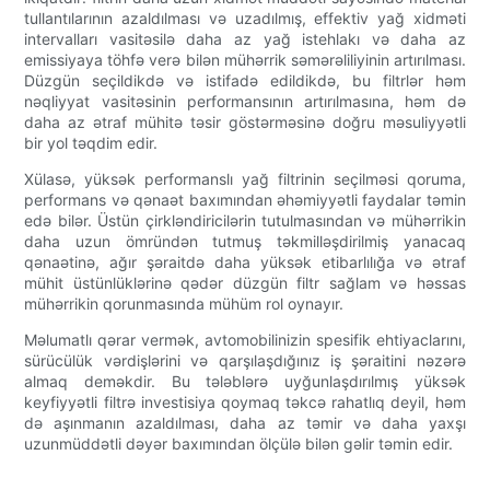
tullantılarının azaldılması və uzadılmış, effektiv yağ xidməti
intervalları vasitəsilə daha az yağ istehlakı və daha az
emissiyaya töhfə verə bilən mühərrik səmərəliliyinin artırılması.
Düzgün seçildikdə və istifadə edildikdə, bu filtrlər həm
nəqliyyat vasitəsinin performansının artırılmasına, həm də
daha az ətraf mühitə təsir göstərməsinə doğru məsuliyyətli
bir yol təqdim edir.
Xülasə, yüksək performanslı yağ filtrinin seçilməsi qoruma,
performans və qənaət baxımından əhəmiyyətli faydalar təmin
edə bilər. Üstün çirkləndiricilərin tutulmasından və mühərrikin
daha uzun ömründən tutmuş təkmilləşdirilmiş yanacaq
qənaətinə, ağır şəraitdə daha yüksək etibarlılığa və ətraf
mühit üstünlüklərinə qədər düzgün filtr sağlam və həssas
mühərrikin qorunmasında mühüm rol oynayır.
Məlumatlı qərar vermək, avtomobilinizin spesifik ehtiyaclarını,
sürücülük vərdişlərini və qarşılaşdığınız iş şəraitini nəzərə
almaq deməkdir. Bu tələblərə uyğunlaşdırılmış yüksək
keyfiyyətli filtrə investisiya qoymaq təkcə rahatlıq deyil, həm
də aşınmanın azaldılması, daha az təmir və daha yaxşı
uzunmüddətli dəyər baxımından ölçülə bilən gəlir təmin edir.