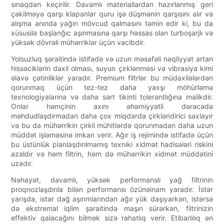
sınaqdan keçirilir. Davamlı materiallardan hazırlanmış geri
çəkilməyə qarşı klapanlar quru işə düşmənin qarşısını alır və
alışma anında yağın mövcud qalmasını təmin edir ki, bu da
xüsusilə başlanğıc aşınmasına qarşı həssas olan turboşarjlı və
yüksək dövrəli mühərriklər üçün vacibdir.
Yolsuzluq şəraitində istifadə və uzun məsafəli nəqliyyat artan
hissəciklərin daxil olması, suyun çirklənməsi və vibrasiya kimi
əlavə çətinliklər yaradır. Premium filtrlər bu müdaxilələrdən
qorunmaq üçün tez-tez daha yaxşı möhürləmə
texnologiyalarına və daha sərt tikinti tolerantlığına malikdir.
Onlar həmçinin axını əhəmiyyətli dərəcədə
məhdudlaşdırmadan daha çox miqdarda çirkləndirici saxlayır
və bu da mühərrikin çirkli mühitlərdə qorunmadan daha uzun
müddət işləməsinə imkan verir. Ağır iş rejimində istifadə üçün
bu üstünlük planlaşdırılmamış texniki xidmət hadisələri riskini
azaldır və həm filtrin, həm də mühərrikin xidmət müddətini
uzadır.
Nəhayət, davamlı, yüksək performanslı yağ filtrinin
proqnozlaşdırıla bilən performansı özünəinam yaradır. İstər
yarışda, istər dağ aşırımlarından ağır yük daşıyarkən, istərsə
də ekstremal iqlim şəraitində maşın sürərkən, filtrinizin
effektiv qalacağını bilmək sizə rahatlıq verir. Etibarlılıq ən