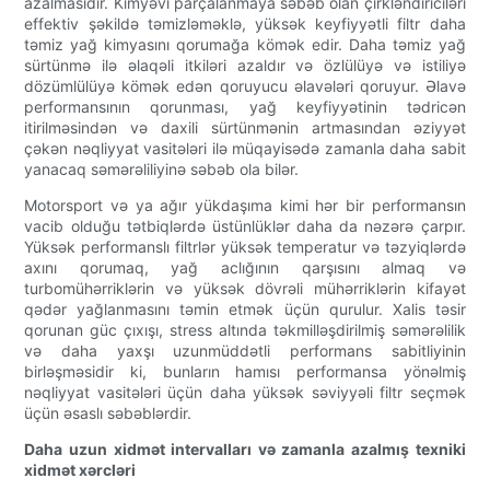
azalmasıdır. Kimyəvi parçalanmaya səbəb olan çirkləndiriciləri
effektiv şəkildə təmizləməklə, yüksək keyfiyyətli filtr daha
təmiz yağ kimyasını qorumağa kömək edir. Daha təmiz yağ
sürtünmə ilə əlaqəli itkiləri azaldır və özlülüyə və istiliyə
dözümlülüyə kömək edən qoruyucu əlavələri qoruyur. Əlavə
performansının qorunması, yağ keyfiyyətinin tədricən
itirilməsindən və daxili sürtünmənin artmasından əziyyət
çəkən nəqliyyat vasitələri ilə müqayisədə zamanla daha sabit
yanacaq səmərəliliyinə səbəb ola bilər.
Motorsport və ya ağır yükdaşıma kimi hər bir performansın
vacib olduğu tətbiqlərdə üstünlüklər daha da nəzərə çarpır.
Yüksək performanslı filtrlər yüksək temperatur və təzyiqlərdə
axını qorumaq, yağ aclığının qarşısını almaq və
turbomühərriklərin və yüksək dövrəli mühərriklərin kifayət
qədər yağlanmasını təmin etmək üçün qurulur. Xalis təsir
qorunan güc çıxışı, stress altında təkmilləşdirilmiş səmərəlilik
və daha yaxşı uzunmüddətli performans sabitliyinin
birləşməsidir ki, bunların hamısı performansa yönəlmiş
nəqliyyat vasitələri üçün daha yüksək səviyyəli filtr seçmək
üçün əsaslı səbəblərdir.
Daha uzun xidmət intervalları və zamanla azalmış texniki
xidmət xərcləri