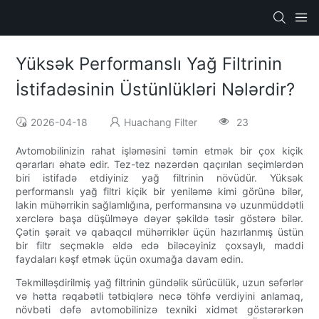
Yüksək Performanslı Yağ Filtrinin
İstifadəsinin Üstünlükləri Nələrdir?
2026-04-18
Huachang Filter
23
Avtomobilinizin rahat işləməsini təmin etmək bir çox kiçik
qərarları əhatə edir. Tez-tez nəzərdən qaçırılan seçimlərdən
biri istifadə etdiyiniz yağ filtrinin növüdür. Yüksək
performanslı yağ filtri kiçik bir yeniləmə kimi görünə bilər,
lakin mühərrikin sağlamlığına, performansına və uzunmüddətli
xərclərə başa düşülməyə dəyər şəkildə təsir göstərə bilər.
Çətin şərait və qabaqcıl mühərriklər üçün hazırlanmış üstün
bir filtr seçməklə əldə edə biləcəyiniz çoxsaylı, maddi
faydaları kəşf etmək üçün oxumağa davam edin.
Təkmilləşdirilmiş yağ filtrinin gündəlik sürücülük, uzun səfərlər
və hətta rəqabətli tətbiqlərə necə töhfə verdiyini anlamaq,
növbəti dəfə avtomobilinizə texniki xidmət göstərərkən