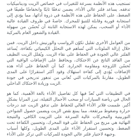
تستجيب هذه الأنظمة بسرعة للتغيرات في خصائص الزيت وديناميكيات
تدفقه. يساعد فلتر عالي الأداء، يضمن تدفقًا ثابتًا وانخفاضًا طفيفًا في
الضغط، على الحفاظ على هذه الأنظمة في ذروة أدائها، مما يؤدي إلى
استجابة فورية وقابلة للتنبؤ للمحرك. خاصةً في ظروف القيادة عالية
الأداء أو السحب، يمكن لهذه الاستجابة الثابتة أن تُحسّن من سهولة
القيادة والشعور العام بالمركبة.
من العوامل الأخرى تقليل تكوّن الرواسب والورنيش داخل الزيت. فمن
خلال إزالة الملوثات التي تُساهم في التحلل الكيميائي بكفاءة، يُساعد
الفلتر عالي الجودة في الحفاظ على نقاء الزيت. ويُقلل الزيت النظيف
من الفاقد الناتج عن الاحتكاك، ويحافظ على الإضافات الواقية التي
تُحسّن اللزوجة ومقاومة الحرارة. كما أن الحفاظ على أداء هذه
الإضافات يُؤدي إلى كفاءة استهلاك وقود أكثر استقرارًا على المدى
الطويل، مقارنةً بالمركبات التي تُعاني من تدهور تدريجي في جودة
الزيت وزيادة الاحتكاك الداخلي.
في التطبيقات التي تُعدّ فيها كل تفاصيل الأداء بالغة الأهمية، كما هو
الحال في رياضة السيارات أو سحب الأحمال الثقيلة، تبرز المزايا بشكلٍ
أكبر. صُممت فلاتر الأداء العالي للحفاظ على تدفق الزيت عند درجات
حرارة وضغوط مرتفعة، مما يمنع نقص الزيت ويضمن حصول الشواحن
التوربينية والمحركات عالية السرعة على التزييت الكافي. والنتيجة
النهائية هي مزيج من الحفاظ على قوة المحرك، وتحسين الكفاءة تحت
الضغط، وتحسين استقرار الأداء على المدى الطويل، وكلها أسباب
وجيهة لاختيار فلتر عالي الجودة للمركبات التي تركز على الأداء.