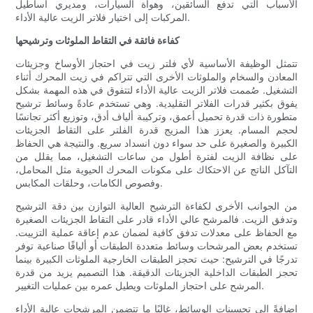
الأسباب التي تدفع السائقين، وهواة السيارات، ومديري أساطيل
المركبات إلى اختيار فلاتر الزيت عالية الأداء.
كفاءة فائقة في التقاط الملوثات وترشيحها
تتمثل الوظيفة الأساسية لأي فلتر زيت في احتجاز الأوساخ وجزيئات
المعادن والسخام والملوثات الأخرى التي تتراكم في زيت المحرك أثناء
التشغيل. صُممت فلاتر الزيت عالية الأداء لتتفوق في هذه المهمة بشكل
يفوق بكثير قدرات الفلاتر التقليدية. وهي تستخدم عادةً وسائط ترشيح
متطورة ذات قدرة تحميل أعمق، وتركيبة ألياف أدق، وتوزيع أكثر تجانسًا
لحجم المسام. يعزز هذا المزيج قدرة الفلتر على التقاط الجزيئات
الكبيرة والصغيرة على حد سواء دون انسداد سريع. والنتيجة هي الحفاظ
على نظافة الزيت لفترة أطول من ساعات التشغيل، مما يقلل من
التآكل الناتج عن الاحتكاك على مكونات المحرك الحيوية مثل المحامل،
وفصوص الكامات، وحلقات المكابس.
من الجوانب الأخرى لكفاءة الترشيح العالية التوازن بين دقة الترشيح
وتدفق الزيت. فالمرشح عالي الأداء قادر على التقاط الجزيئات الصغيرة
مع الحفاظ على معدلات تدفق كافية لضمان عدم إعاقة عملية التزييت.
تستخدم بعض المرشحات وسائط متعددة الطبقات أو أليافًا صناعية توفر
تدرجًا في الترشيح: حيث تحجز الطبقات الخارجية الملوثات الكبيرة بينما
تحجز الطبقات الداخلية الجزيئات الدقيقة. هذا التصميم يزيد من قدرة
المرشح على احتجاز الملوثات ويطيل عمره بين عمليات التغيير.
إضافةً إلى تحسينات الوسائط، غالبًا ما تتضمن المرشحات عالية الأداء