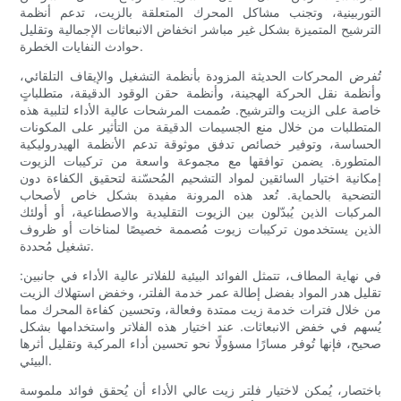
التوربينية، وتجنب مشاكل المحرك المتعلقة بالزيت، تدعم أنظمة
الترشيح المتميزة بشكل غير مباشر انخفاض الانبعاثات الإجمالية وتقليل
حوادث النفايات الخطرة.
تُفرض المحركات الحديثة المزودة بأنظمة التشغيل والإيقاف التلقائي،
وأنظمة نقل الحركة الهجينة، وأنظمة حقن الوقود الدقيقة، متطلباتٍ
خاصة على الزيت والترشيح. صُممت المرشحات عالية الأداء لتلبية هذه
المتطلبات من خلال منع الجسيمات الدقيقة من التأثير على المكونات
الحساسة، وتوفير خصائص تدفق موثوقة تدعم الأنظمة الهيدروليكية
المتطورة. يضمن توافقها مع مجموعة واسعة من تركيبات الزيوت
إمكانية اختيار السائقين لمواد التشحيم المُحسّنة لتحقيق الكفاءة دون
التضحية بالحماية. تُعد هذه المرونة مفيدة بشكل خاص لأصحاب
المركبات الذين يُبدّلون بين الزيوت التقليدية والاصطناعية، أو أولئك
الذين يستخدمون تركيبات زيوت مُصممة خصيصًا لمناخات أو ظروف
تشغيل مُحددة.
في نهاية المطاف، تتمثل الفوائد البيئية للفلاتر عالية الأداء في جانبين:
تقليل هدر المواد بفضل إطالة عمر خدمة الفلتر، وخفض استهلاك الزيت
من خلال فترات خدمة زيت ممتدة وفعالة، وتحسين كفاءة المحرك مما
يُسهم في خفض الانبعاثات. عند اختيار هذه الفلاتر واستخدامها بشكل
صحيح، فإنها تُوفر مسارًا مسؤولًا نحو تحسين أداء المركبة وتقليل أثرها
البيئي.
باختصار، يُمكن لاختيار فلتر زيت عالي الأداء أن يُحقق فوائد ملموسة