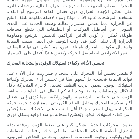
المحرك. تتطلب التطبيقات ذات درجات الحرارة العالية مرشحات قادرة
على تحمّل الإجهاد الحراري دون فقدان كفاءة الترشيح أو التلف.
تستخدم المرشحات عالية الأداء موادًا ومواد لاصقة مقاومة للتلف الناتج
عن الحرارة، مما يضمن استمرار فعالية وظيفة الحماية على المدى
الطويل. في أساطيل المركبات أو التطبيقات التي تقطع مسافات
طويلة، يُمكن أن يُؤدي التأثير التراكمي لتحسين الترشيح ومقاومة
الحرارة إلى تقليل كبير في وقت التوقف عن العمل بسبب الصيانة
واستبدال مكونات المحرك باهظة الثمن، مما يُطيل في نهاية المطاف
العمر الافتراضي لنظام نقل الحركة ويُحقق عائدًا أفضل على الاستثمار.
تحسين الأداء، وكفاءة استهلاك الوقود، واستجابة المحرك
لا يقتصر تحسين أداء المحرك على استخدام فلتر زيت عالي الأداء على
فوائد الحماية فحسب، بل يُسهم أيضًا في تحسين أداء المحرك وكفاءة
استهلاك الوقود. يضمن الزيت النظيف تشغيل الأجزاء المتحركة بأقل
احتكاك وبمسافات مثالية. وعند التحكم الفعال في الملوثات، يحافظ
الزيت على خصائصه التشحيمية والهيدروليكية، مما يُؤدي إلى تشغيل
أكثر سلاسة للمحرك وتقليل الفاقد الكهربائي. ومع ازدياد حرية حركة
المكونات، يبذل المحرك جهدًا أقل للتغلب على الاحتكاك، مما يُحسّن
من كفاءة استهلاك الوقود ويُحسّن استجابة دواسة الوقود بشكل فوري.
تعتمد المحركات الحديثة بشكل كبير على ضغط الزيت وتدفقه بدقة
لتشغيل أنظمة التحكم المختلفة، بما في ذلك رافعات الصمامات
الهيدروليكية، وتوقيت الصمامات المتغير، ومحامل الشاحن التوربيني.