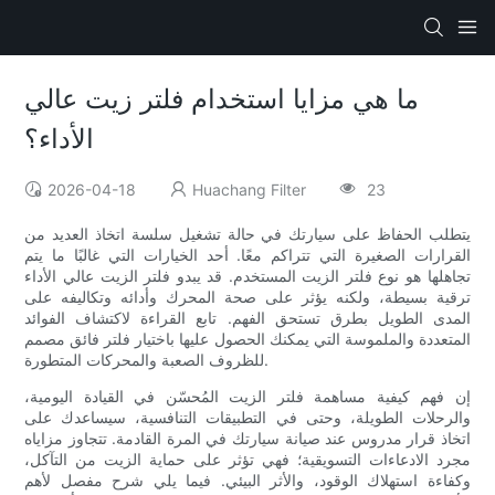
ما هي مزايا استخدام فلتر زيت عالي
الأداء؟
2026-04-18
Huachang Filter
23
يتطلب الحفاظ على سيارتك في حالة تشغيل سلسة اتخاذ العديد من
القرارات الصغيرة التي تتراكم معًا. أحد الخيارات التي غالبًا ما يتم
تجاهلها هو نوع فلتر الزيت المستخدم. قد يبدو فلتر الزيت عالي الأداء
ترقية بسيطة، ولكنه يؤثر على صحة المحرك وأدائه وتكاليفه على
المدى الطويل بطرق تستحق الفهم. تابع القراءة لاكتشاف الفوائد
المتعددة والملموسة التي يمكنك الحصول عليها باختيار فلتر فائق مصمم
للظروف الصعبة والمحركات المتطورة.
إن فهم كيفية مساهمة فلتر الزيت المُحسّن في القيادة اليومية،
والرحلات الطويلة، وحتى في التطبيقات التنافسية، سيساعدك على
اتخاذ قرار مدروس عند صيانة سيارتك في المرة القادمة. تتجاوز مزاياه
مجرد الادعاءات التسويقية؛ فهي تؤثر على حماية الزيت من التآكل،
وكفاءة استهلاك الوقود، والأثر البيئي. فيما يلي شرح مفصل لأهم