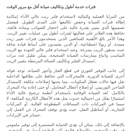
فترات خدمة أطول وتكاليف صيانة أقل مع مرور الوقت
من المزايا العملية والمالية لاستخدام فلتر زيت عالي الأداء إمكانية
إطالة فترات الصيانة وخفض تكاليفها على المدى الطويل. فبفضل
تصميمها الذي يتميز بقدرة عالية على احتجاز الشوائب ومتانة فائقة،
تحافظ هذه الفلاتر على فعاليتها لفترات أطول بين عمليات تغيير الزيت.
وهذا الأمر بالغ الأهمية للسائقين الذين يستخدمون فترات تغيير زيت
ممتدة، أو زيوتًا اصطناعية، أو الذين يعتمدون على أنماط قيادة شاقة
حيث يتدهور الزيت بسرعة. وعند استخدام فلتر عالي الجودة مع الزيت
المناسب واتباع ممارسات الصيانة الصحيحة، يمكن تقليل عدد مرات
استبدال الفلتر وتكاليف العمالة المرتبطة بتغيير الزيت.
إلى جانب التوفير الفوري في قطع الغيار وأجور الصيانة، توجد فوائد
أخرى للصيانة الدورية. فالمحركات التي تحافظ على نظافتها الداخلية
تقل فيها حالات تعطل المكونات، مما يجنبها إصلاحات مكلفة كاستبدال
الشاحن التوربيني، أو إصلاح أعطال المحامل، أو حتى إعادة بناء المحرك
بالكامل. تُعد الصيانة الوقائية باستخدام أنظمة ترشيح عالية الأداء
استثمارًا يقلل من احتمالية حدوث مثل هذه الأعطال الكارثية المكلفة، لا
سيما في المركبات ذات المسافات المقطوعة العالية، أو المركبات
التجارية، أو أساطيل النقل، حيث يؤدي توقف المحرك عن العمل إلى
خسائر في الإيرادات.
بالإضافة إلى ذلك، يمكن أن تؤدي الحماية المستمرة إلى توفير ملموس
في وقت التشخيص والإصلاح. فالمحركات النظيفة أسهل في التشخيص