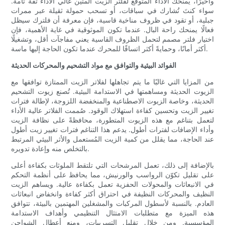
وأخيرًا، يمنحك الأداء المتوقع لفلتر الزيت المتين عالي الأداء ثقةً تامة.
سواء كنتَ تُشارك في سباقات، أو تسحب حمولة ثقيلة عبر ممرات
جبلية، أو تقود في ظروف مناخية قاسية، فإن معرفة أن فلترك سيظل
فعالًا يمنحك راحة البال. عندما تكون الموثوقية في غاية الأهمية، فإن
اختيار فلتر مصمم لتحمل الظروف القاسية يعني مفاجآت أقل، وتشغيلًا
أكثر أمانًا، وحمايةً أكثر اتساقًا للمحرك عندما تكون الحاجة إليها ماسة.
الفوائد البيئية والتوافق مع مواد التشحيم والمحركات الحديثة
من المزايا التي غالبًا ما يتم تجاهلها لفلاتر الزيت الممتازة توافقها مع
الزيوت الحديثة ومساهمتها في الاستدامة البيئية. تُصنع زيوت التشحيم
الحديثة، وخاصة الزيوت الاصطناعية والمنخفضة اللزوجة، لإطالة فترات
تغيير الزيت وتحسين كفاءة استهلاك الوقود. صُممت الفلاتر عالية الأداء
لتعمل بتناغم مع هذه الزيوت المتطورة، محافظةً على نظافة الزيت
وأداء الإضافات لفترات أطول. يدعم هذا التناغم فترات تغيير زيت أطول
عند الحاجة، مما يقلل من كمية الزيت المُستعمل والأثر البيئي المرتبط
بالتخلص منه وإعادة تدويره.
بالإضافة إلى ذلك، تعمل المرشحات التي تلتقط الملوثات بكفاءة أعلى
على تقليل تكوّن الرواسب والورنيش، مما يحافظ على أنظمة التحكم
في الانبعاثات والمحولات الحفزية تعمل بكفاءة عالية. ويساهم الزيت
النظيف والمحركات النظيفة في احتراق أكثر كفاءة وانخفاض انبعاثات
العادم. بالنسبة لأسطول المركبات والمشغلين المهتمين بالبيئة، تتوافق
هذه الميزة مع متطلبات الامتثال التنظيمي وأهداف الاستدامة
المؤسسية. ومن خلال تقليل التسريبات، ومنع أعطال الشواحن