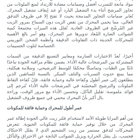
مواد مانعة للتسرب أفضل وصمامات مضادة للارتداد لمنع الملوثات من
تجاوز المرشح أثناء بدء التشغيل البارد أو عند إيقاف تشغيل المحرك.
تُعاير صمامات التجاوز المدمجة بحيث لا تفتح إلا في ظروف التدفق
العالي، مما يحمي المحرك من نقص الزيت دون السماح بمرور الزيت
غير المُرشّح في الظروف العادية. تُقلل هذه الميزات مجتمعةً كمية
الشوائب الضارة المُعاد تدويرها عبر المحرك، وهو أمر بالغ الأهمية
للمحركات الحديثة ذات التفاوتات الدقيقة وأنظمة الشحن التوربيني
الحساسة لتلوث الجسيمات.
أخيرًا، تُعدّ الاختبارات الصارمة ومعايير التصنيع الدقيقة من السمات
المشتركة بين المرشحات عالية الأداء. يضمن نظام مراقبة الجودة تباعدًا
ثابتًا بين الطيات، وتماسكًا محكمًا للوسط الترشيحي، وسلامة هيكلية،
مما يمنع حدوث التسربات والتلف المبكر. بالنسبة للسائقين الذين
يتطلعون إلى عمر أطول وكفاءة عالية وحماية فائقة، فإنّ كفاءة التقاط
الملوثات والترشيح المحسّنة في المرشحات عالية الأداء تُترجم إلى
فوائد ملموسة: تقليل التآكل، وتحسين الأداء مع مرور الوقت، وراحة
بال أكبر بأنّ المحرك محمي في جميع ظروف التشغيل.
عمر أطول للمحرك وحماية فائقة للمكونات
من أهم المزايا طويلة الأمد لاستخدام فلتر زيت عالي الجودة إطالة عمر
المحرك من خلال توفير حماية فائقة للمكونات الحيوية. تتعرض
المحركات لتدفق مستمر من زيت التشحيم الذي لا يقلل الاحتكاك
فحسب، بل ينقل الحرارة ويزيل الشوائب الناتجة عن الاحتراق والتآكل