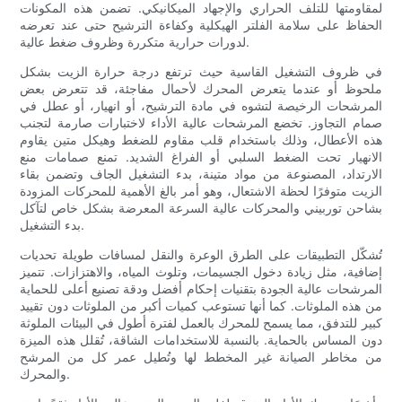
لمقاومتها للتلف الحراري والإجهاد الميكانيكي. تضمن هذه المكونات
الحفاظ على سلامة الفلتر الهيكلية وكفاءة الترشيح حتى عند تعرضه
لدورات حرارية متكررة وظروف ضغط عالية.
في ظروف التشغيل القاسية حيث ترتفع درجة حرارة الزيت بشكل
ملحوظ أو عندما يتعرض المحرك لأحمال مفاجئة، قد تتعرض بعض
المرشحات الرخيصة لتشوه في مادة الترشيح، أو انهيار، أو عطل في
صمام التجاوز. تخضع المرشحات عالية الأداء لاختبارات صارمة لتجنب
هذه الأعطال، وذلك باستخدام قلب مقاوم للضغط وهيكل متين يقاوم
الانهيار تحت الضغط السلبي أو الفراغ الشديد. تمنع صمامات منع
الارتداد، المصنوعة من مواد متينة، بدء التشغيل الجاف وتضمن بقاء
الزيت متوفرًا لحظة الاشتعال، وهو أمر بالغ الأهمية للمحركات المزودة
بشاحن توربيني والمحركات عالية السرعة المعرضة بشكل خاص لتآكل
بدء التشغيل.
تُشكّل التطبيقات على الطرق الوعرة والنقل لمسافات طويلة تحديات
إضافية، مثل زيادة دخول الجسيمات، وتلوث المياه، والاهتزازات. تتميز
المرشحات عالية الجودة بتقنيات إحكام أفضل ودقة تصنيع أعلى للحماية
من هذه الملوثات. كما أنها تستوعب كميات أكبر من الملوثات دون تقييد
كبير للتدفق، مما يسمح للمحرك بالعمل لفترة أطول في البيئات الملوثة
دون المساس بالحماية. بالنسبة للاستخدامات الشاقة، تُقلل هذه الميزة
من مخاطر الصيانة غير المخطط لها وتُطيل عمر كل من المرشح
والمحرك.