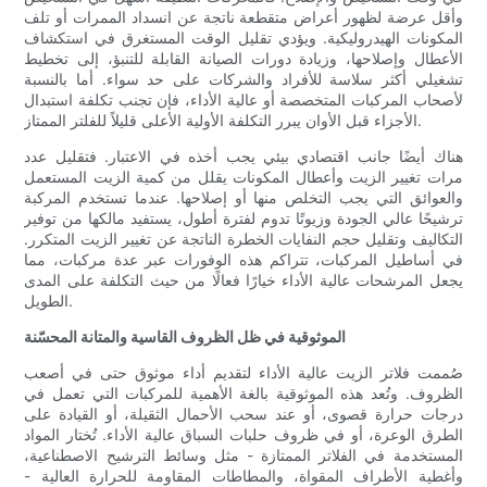
وأقل عرضة لظهور أعراض متقطعة ناتجة عن انسداد الممرات أو تلف
المكونات الهيدروليكية. ويؤدي تقليل الوقت المستغرق في استكشاف
الأعطال وإصلاحها، وزيادة دورات الصيانة القابلة للتنبؤ، إلى تخطيط
تشغيلي أكثر سلاسة للأفراد والشركات على حد سواء. أما بالنسبة
لأصحاب المركبات المتخصصة أو عالية الأداء، فإن تجنب تكلفة استبدال
الأجزاء قبل الأوان يبرر التكلفة الأولية الأعلى قليلاً للفلتر الممتاز.
هناك أيضًا جانب اقتصادي بيئي يجب أخذه في الاعتبار. فتقليل عدد
مرات تغيير الزيت وأعطال المكونات يقلل من كمية الزيت المستعمل
والعوائق التي يجب التخلص منها أو إصلاحها. عندما تستخدم المركبة
ترشيحًا عالي الجودة وزيوتًا تدوم لفترة أطول، يستفيد مالكها من توفير
التكاليف وتقليل حجم النفايات الخطرة الناتجة عن تغيير الزيت المتكرر.
في أساطيل المركبات، تتراكم هذه الوفورات عبر عدة مركبات، مما
يجعل المرشحات عالية الأداء خيارًا فعالًا من حيث التكلفة على المدى
الطويل.
الموثوقية في ظل الظروف القاسية والمتانة المحسّنة
صُممت فلاتر الزيت عالية الأداء لتقديم أداء موثوق حتى في أصعب
الظروف. وتُعد هذه الموثوقية بالغة الأهمية للمركبات التي تعمل في
درجات حرارة قصوى، أو عند سحب الأحمال الثقيلة، أو القيادة على
الطرق الوعرة، أو في ظروف حلبات السباق عالية الأداء. تُختار المواد
المستخدمة في الفلاتر الممتازة - مثل وسائط الترشيح الاصطناعية،
وأغطية الأطراف المقواة، والمطاطات المقاومة للحرارة العالية -