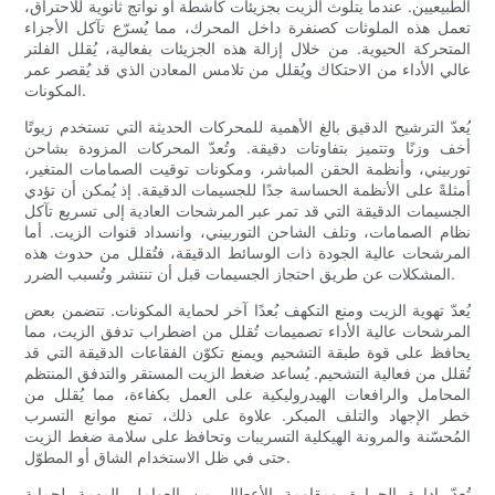
الطبيعيين. عندما يتلوث الزيت بجزيئات كاشطة أو نواتج ثانوية للاحتراق،
تعمل هذه الملوثات كصنفرة داخل المحرك، مما يُسرّع تآكل الأجزاء
المتحركة الحيوية. من خلال إزالة هذه الجزيئات بفعالية، يُقلل الفلتر
عالي الأداء من الاحتكاك ويُقلل من تلامس المعادن الذي قد يُقصر عمر
المكونات.
يُعدّ الترشيح الدقيق بالغ الأهمية للمحركات الحديثة التي تستخدم زيوتًا
أخف وزنًا وتتميز بتفاوتات دقيقة. وتُعدّ المحركات المزودة بشاحن
توربيني، وأنظمة الحقن المباشر، ومكونات توقيت الصمامات المتغير،
أمثلةً على الأنظمة الحساسة جدًا للجسيمات الدقيقة. إذ يُمكن أن تؤدي
الجسيمات الدقيقة التي قد تمر عبر المرشحات العادية إلى تسريع تآكل
نظام الصمامات، وتلف الشاحن التوربيني، وانسداد قنوات الزيت. أما
المرشحات عالية الجودة ذات الوسائط الدقيقة، فتُقلل من حدوث هذه
المشكلات عن طريق احتجاز الجسيمات قبل أن تنتشر وتُسبب الضرر.
يُعدّ تهوية الزيت ومنع التكهف بُعدًا آخر لحماية المكونات. تتضمن بعض
المرشحات عالية الأداء تصميمات تُقلل من اضطراب تدفق الزيت، مما
يحافظ على قوة طبقة التشحيم ويمنع تكوّن الفقاعات الدقيقة التي قد
تُقلل من فعالية التشحيم. يُساعد ضغط الزيت المستقر والتدفق المنتظم
المحامل والرافعات الهيدروليكية على العمل بكفاءة، مما يُقلل من
خطر الإجهاد والتلف المبكر. علاوة على ذلك، تمنع موانع التسرب
المُحسّنة والمرونة الهيكلية التسريبات وتحافظ على سلامة ضغط الزيت
حتى في ظل الاستخدام الشاق أو المطوّل.
تُعدّ إدارة الحرارة ومقاومة الأعطال من العوامل المهمة لحماية